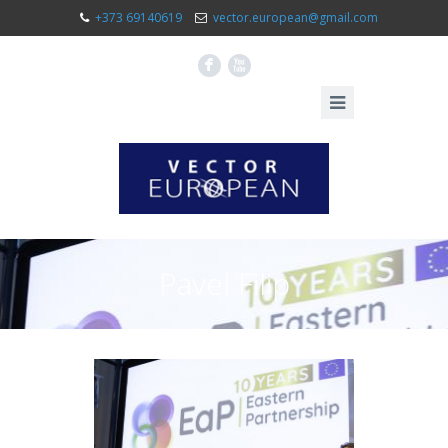
+373 69140619
vector.european@gmail.com
F
X
Pavel Filip