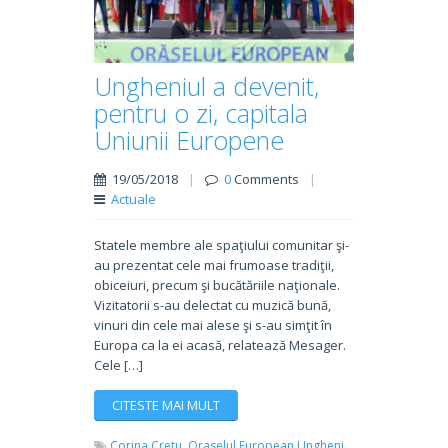
Ungheniul a devenit,
pentru o zi, capitala
Uniunii Europene
19/05/2018
|
0
Comments
|
Actuale
Statele membre ale spaţiului comunitar şi-
au prezentat cele mai frumoase tradiţii,
obiceiuri, precum şi bucătăriile naţionale.
Vizitatorii s-au delectat cu muzică bună,
vinuri din cele mai alese şi s-au simţit în
Europa ca la ei acasă, relatează Mesager.
Cele […]
CITESTE MAI MULT
Corina Cretu,
Oraselul European Ungheni,