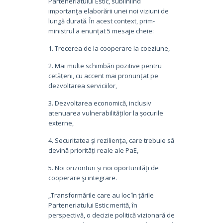
Parteneriatului Estic, subliniind
importanţa elaborării unei noi viziuni de
lungă durată. În acest context, prim-
ministrul a enunțat 5 mesaje cheie:
1. Trecerea de la cooperare la coeziune,
2. Mai multe schimbări pozitive pentru
cetățeni, cu accent mai pronunțat pe
dezvoltarea serviciilor,
3. Dezvoltarea economică, inclusiv
atenuarea vulnerabilităților la șocurile
externe,
4. Securitatea şi reziliența, care trebuie să
devină priorități reale ale PaE,
5. Noi orizonturi și noi oportunități de
cooperare şi integrare.
„Transformările care au loc în țările
Parteneriatului Estic merită, în
perspectivă, o decizie politică vizionară de