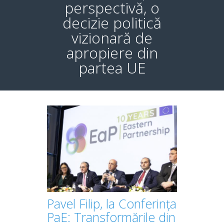
perspectivă, o
decizie politică
vizionară de
apropiere din
partea UE
Pavel Filip, la Conferința
PaE: Transformările din