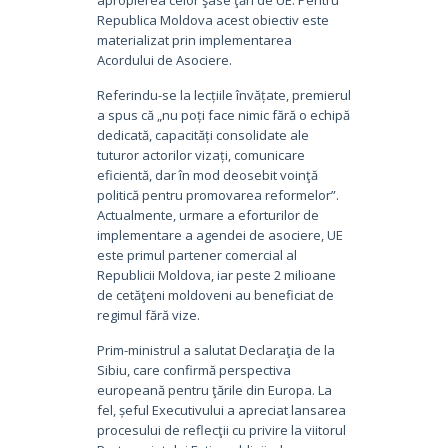
apropierea celor şase ţări de UE. Pentru
Republica Moldova acest obiectiv este
materializat prin implementarea
Acordului de Asociere.
Referindu-se la lecțiile învățate, premierul
a spus că „nu poți face nimic fără o echipă
dedicată, capacități consolidate ale
tuturor actorilor vizați, comunicare
eficientă, dar în mod deosebit voinţă
politică pentru promovarea reformelor”.
Actualmente, urmare a eforturilor de
implementare a agendei de asociere, UE
este primul partener comercial al
Republicii Moldova, iar peste 2 milioane
de cetăţeni moldoveni au beneficiat de
regimul fără vize.
Prim-ministrul a salutat Declaraţia de la
Sibiu, care confirmă perspectiva
europeană pentru ţările din Europa. La
fel, șeful Executivului a apreciat lansarea
procesului de reflecţii cu privire la viitorul