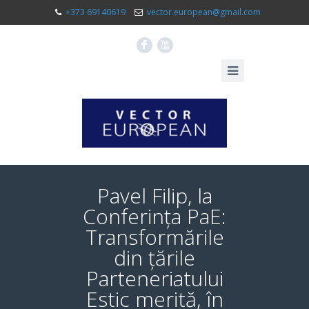
+373 69140619
vector.european@gmail.com
F
X
Pavel Filip, la
Conferința PaE:
Transformările
din țările
Parteneriatului
Estic merită, în