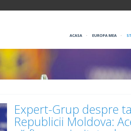
ACASA
•
EUROPA MEA
•
ST
Expert-Grup despre t
Republicii Moldova: Ac