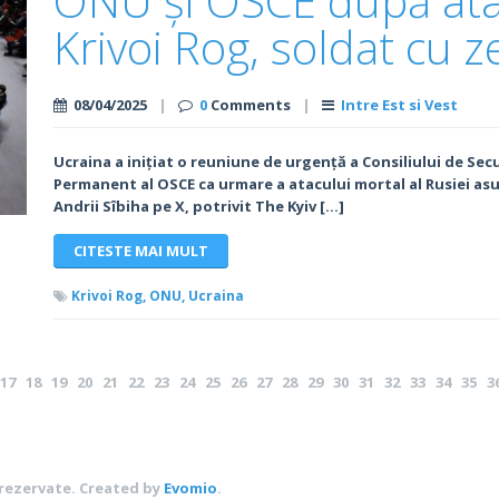
ONU și OSCE după ata
Krivoi Rog, soldat cu z
08/04/2025
|
0
Comments
|
Intre Est si Vest
Ucraina a inițiat o reuniune de urgență a Consiliului de Secu
Permanent al OSCE ca urmare a atacului mortal al Rusiei asup
Andrii Sîbiha pe X, potrivit The Kyiv […]
CITESTE MAI MULT
Krivoi Rog,
ONU,
Ucraina
17
18
19
20
21
22
23
24
25
26
27
28
29
30
31
32
33
34
35
3
63
64
65
66
67
68
69
70
71
72
73
74
75
76
77
78
79
80
81
82
107
108
109
110
111
112
113
114
115
116
117
118
119
120
121
 rezervate.
Created by
Evomio
.
142
143
144
145
146
147
148
149
150
151
152
153
154
155
156