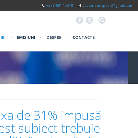
+373 69140619
vector.european@gmail.com
F
X
IRI
•
EMISIUNI
•
DESPRE
•
CONTACTE
axa de 31% impusă
est subiect trebuie