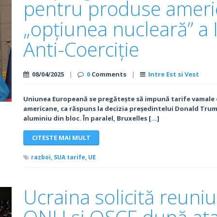
pentru produse america
„opțiunea nucleară” a
Anti-Coerciție
08/04/2025
|
0
Comments
|
Intre Est si Vest
Uniunea Europeană se pregătește să impună tarife vamale 
americane, ca răspuns la decizia președintelui Donald Trump
aluminiu din bloc. În paralel, Bruxelles […]
CITESTE MAI MULT
razboi,
SUA tarife,
UE
Ucraina solicită reuniu