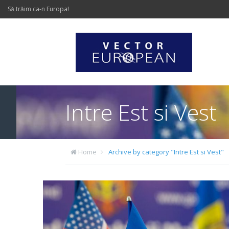
Să trăim ca-n Europa!
Intre Est si Vest
Home
Archive by category "Intre Est si Vest"