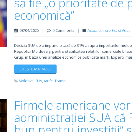
să fie „o prioritate de 
economică”
08/04/2025
|
0
Comments
|
Actuale
,
Intre Est si Vest
Decizia SUA de a impune o taxă de 31% asupra importurilor mold
Republicii Moldova și pentru stabilitatea relațiilor comerciale bilat
Grup, în baza unei analize economice publicate marți. Experții mai
CITESTE MAI MULT
Moldova,
SUA,
tarife,
Tramp
Firmele americane vor
administrației SUA că 
bun pentru investiții” ș