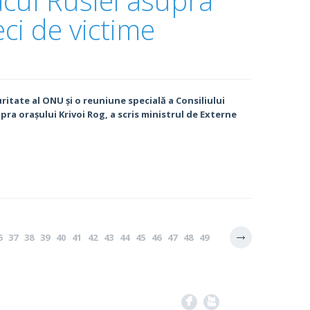
cul Rusiei asupra
eci de victime
ritate al ONU și o reuniune specială a Consiliului
ra orașului Krivoi Rog, a scris ministrul de Externe
6
37
38
39
40
41
42
43
44
45
46
47
48
49
83
84
85
86
87
88
89
90
91
92
93
94
95
122
123
124
125
126
127
128
129
130
131
F
X
157
158
159
160
161
162
163
164
165
166