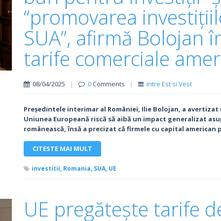
“promovarea investiții
SUA”, afirmă Bolojan î
tarife comerciale ame
08/04/2025
|
0
Comments
|
Intre Est si Vest
Președintele interimar al României, Ilie Bolojan, a avertizat
Uniunea Europeană riscă să aibă un impact generalizat as
românească, însă a precizat că firmele cu capital american
CITESTE MAI MULT
investitii,
Romania,
SUA,
UE
UE pregătește tarife 