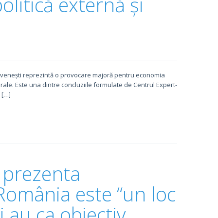
politică externă și
ovenești reprezintă o provocare majoră pentru economia
erale. Este una dintre concluziile formulate de Centrul Expert-
 […]
 prezenta
România este “un loc
i au ca obiectiv