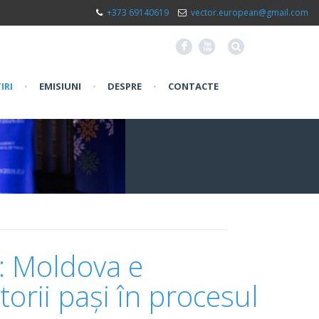
+373 69140619
vector.european@gmail.com
F
X
IRI
•
EMISIUNI
•
DESPRE
•
CONTACTE
a: Moldova e
orii pași în procesul