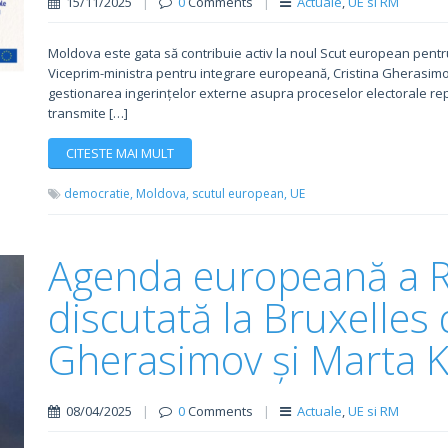
15/11/2025
|
0
Comments
|
Actuale
,
UE si RM
Moldova este gata să contribuie activ la noul Scut european pent
Viceprim-ministra pentru integrare europeană, Cristina Gherasim
gestionarea ingerințelor externe asupra proceselor electorale rep
transmite […]
CITESTE MAI MULT
democratie,
Moldova,
scutul european,
UE
Agenda europeană a Re
discutată la Bruxelles 
Gherasimov și Marta 
08/04/2025
|
0
Comments
|
Actuale
,
UE si RM