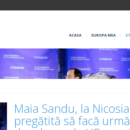
ACASA
•
EUROPA MEA
•
ST
Maia Sandu, la Nicosi
pregătită să facă următ