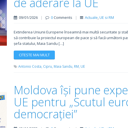
de aderare la UE
09/01/2026
|
0
Comments
|
Actuale
,
UE si RM
Extinderea Uniunii Europene înseamnă mai multă securitate și stab
să contribuie la proiectul european de pace și să facă următorii paș
șefa statului, Maia Sandu […]
CITESTE MAI MULT
Antonio Costa,
Cipru,
Maia Sandu,
RM,
UE
Moldova își pune exper
UE pentru „Scutul eur
democrației”