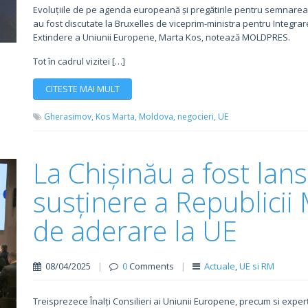
Evoluțiile de pe agenda europeană și pregătirile pentru semnarea
au fost discutate la Bruxelles de viceprim-ministra pentru Integr
Extindere a Uniunii Europene, Marta Kos, notează MOLDPRES.
Tot în cadrul vizitei […]
CITESTE MAI MULT
Gherasimov,
Kos Marta,
Moldova,
negocieri,
UE
La Chișinău a fost lan
susținere a Republicii
de aderare la UE
08/04/2025
|
0
Comments
|
Actuale
,
UE si RM
Treisprezece Înalți Consilieri ai Uniunii Europene, precum si experți 