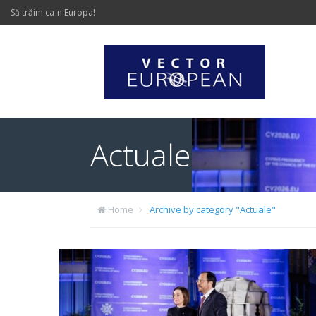
Să trăim ca-n Europa!
Actuale
Home
Archive by category "Actuale"