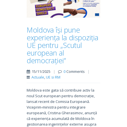
Moldova își pune
experiența la dispoziția
UE pentru „Scutul
european al
democrației”
15/11/2025
|
0
Comments
|
Actuale
,
UE si RM
Moldova este gata să contribuie activ la
noul Scut european pentru democrație,
lansat recent de Comisia Europeană.
Viceprim-ministra pentru integrare
europeană, Cristina Gherasimov, anunță
că experiența acumulată de Moldova în
gestionarea ingerințelor externe asupra