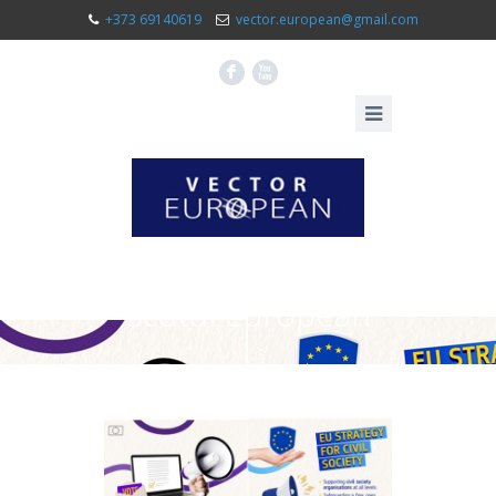
+373 69140619
vector.european@gmail.com
F
X
scutul european