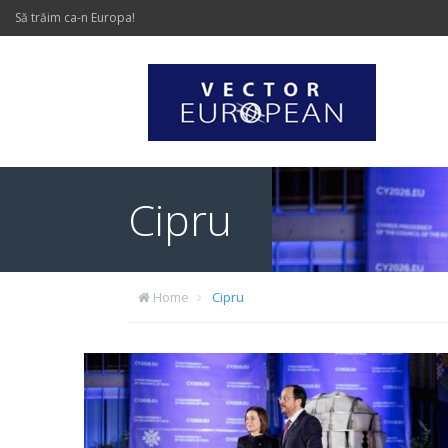
Să trăim ca-n Europa!
Cipru
Home
Cipru