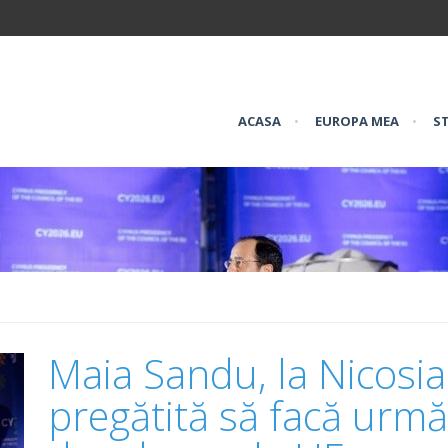
ACASA
•
EUROPA MEA
•
ST
Maia Sandu, la Nicosi
pregătită să facă următ