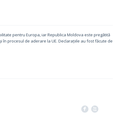
ilitate pentru Europa, iar Republica Moldova este pregătită
i în procesul de aderare la UE. Declarațiile au fost făcute de
F
X