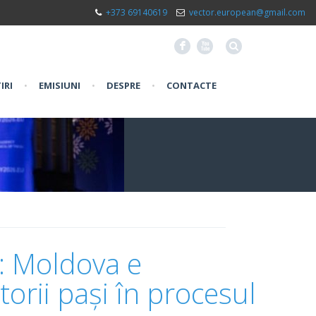
+373 69140619
vector.european@gmail.com
F
X
IRI
•
EMISIUNI
•
DESPRE
•
CONTACTE
a: Moldova e
orii pași în procesul