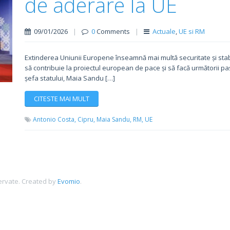
de aderare la UE
09/01/2026
|
0
Comments
|
Actuale
,
UE si RM
Extinderea Uniunii Europene înseamnă mai multă securitate și stab
să contribuie la proiectul european de pace și să facă următorii paș
șefa statului, Maia Sandu […]
CITESTE MAI MULT
Antonio Costa,
Cipru,
Maia Sandu,
RM,
UE
ervate.
Created by
Evomio
.