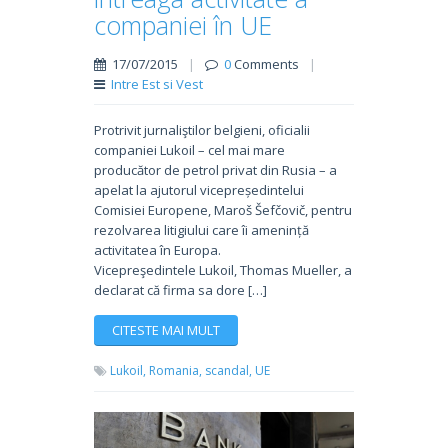
companiei în UE
17/07/2015
|
0
Comments
|
Intre Est si Vest
Protrivit jurnaliştilor belgieni, oficialii
companiei Lukoil – cel mai mare
producător de petrol privat din Rusia – a
apelat la ajutorul vicepreședintelui
Comisiei Europene, Maroš Šefčovič, pentru
rezolvarea litigiului care îi amenință
activitatea în Europa.
Vicepreşedintele Lukoil, Thomas Mueller, a
declarat că firma sa dore […]
CITESTE MAI MULT
Lukoil,
Romania,
scandal,
UE