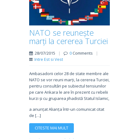
NATO se reunește
marți la cererea Turciei
28/07/2015
|
0
Comments
|
Intre Est si Vest
Ambasadorii celor 28 de state membre ale
NATO se vor reuni marți, la cererea Turciei,
pentru consultări pe subiectul tensiunilor
pe care Ankara le are în prezent cu rebelii
kurzi și cu gruparea jihadistă Statul Islamic,
a anunțat Alianța într-un comunicat citat
de […]
CITESTE MAI MULT