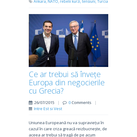
Ankara,
NATO,
rebelii kurzi,
tensiuni,
Turcia
Ce ar trebui să învețe
Europa din negocierile
cu Grecia?
26/07/2015
|
0
Comments
|
Intre Est si Vest
Uniunea Europeană nu va supraviețui în
cazul în care criza greacă reizbucnește, de
aceea ar trebui să tragă de pe acum