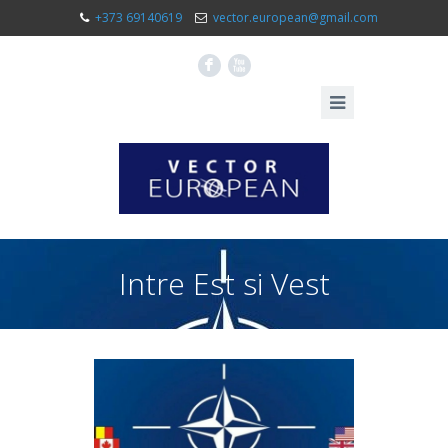
+373 69140619
vector.european@gmail.com
F
X
Intre Est si Vest