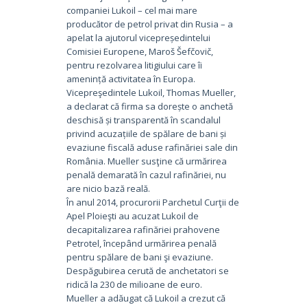
companiei Lukoil – cel mai mare
producător de petrol privat din Rusia – a
apelat la ajutorul vicepreședintelui
Comisiei Europene, Maroš Šefčovič,
pentru rezolvarea litigiului care îi
amenință activitatea în Europa.
Vicepreşedintele Lukoil, Thomas Mueller,
a declarat că firma sa dorește o anchetă
deschisă și transparentă în scandalul
privind acuzațiile de spălare de bani și
evaziune fiscală aduse rafinăriei sale din
România. Mueller susţine că urmărirea
penală demarată în cazul rafinăriei, nu
are nicio bază reală.
În anul 2014, procurorii Parchetul Curţii de
Apel Ploieşti au acuzat Lukoil de
decapitalizarea rafinăriei prahovene
Petrotel, începând urmărirea penală
pentru spălare de bani şi evaziune.
Despăgubirea cerută de anchetatori se
ridică la 230 de milioane de euro.
Mueller a adăugat că Lukoil a crezut că