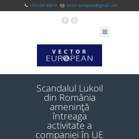
+373 69140619
vector.european@gmail.com
F
X
Scandalul Lukoil
din România
ameninţă
întreaga
activitate a
companiei în UE