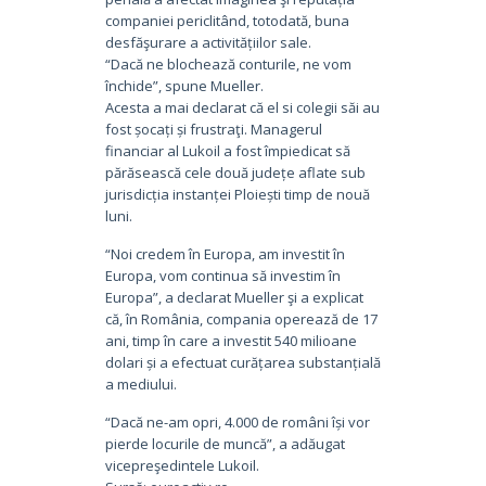
companiei periclitând, totodată, buna
desfăşurare a activitățiilor sale.
“Dacă ne blochează conturile, ne vom
închide”, spune Mueller.
Acesta a mai declarat că el si colegii săi au
fost șocați și frustraţi. Managerul
financiar al Lukoil a fost împiedicat să
părăsească cele două județe aflate sub
jurisdicția instanței Ploiești timp de nouă
luni.
“Noi credem în Europa, am investit în
Europa, vom continua să investim în
Europa”, a declarat Mueller şi a explicat
că, în România, compania operează de 17
ani, timp în care a investit 540 milioane
dolari și a efectuat curățarea substanțială
a mediului.
“Dacă ne-am opri, 4.000 de români își vor
pierde locurile de muncă”, a adăugat
vicepreşedintele Lukoil.