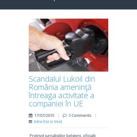
Scandalul Lukoil din
România ameninţă
întreaga activitate a
companiei în UE
17/07/2015
|
0
Comments
|
Intre Est si Vest
Protrivit jurnaliştilor belgieni, oficialii