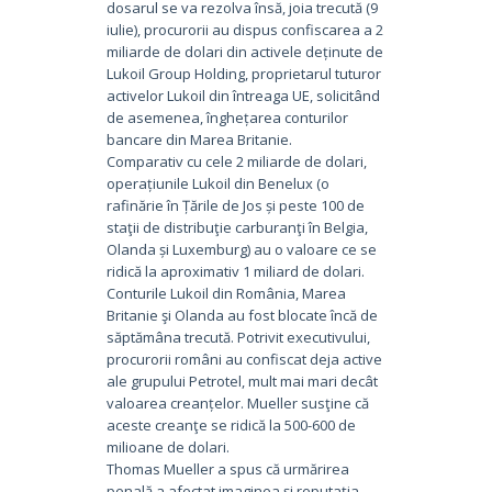
dosarul se va rezolva însă, joia trecută (9
iulie), procurorii au dispus confiscarea a 2
miliarde de dolari din activele deținute de
Lukoil Group Holding, proprietarul tuturor
activelor Lukoil din întreaga UE, solicitând
de asemenea, înghețarea conturilor
bancare din Marea Britanie.
Comparativ cu cele 2 miliarde de dolari,
operațiunile Lukoil din Benelux (o
rafinărie în Țările de Jos și peste 100 de
staţii de distribuţie carburanţi în Belgia,
Olanda și Luxemburg) au o valoare ce se
ridică la aproximativ 1 miliard de dolari.
Conturile Lukoil din România, Marea
Britanie şi Olanda au fost blocate încă de
săptămâna trecută. Potrivit executivului,
procurorii români au confiscat deja active
ale grupului Petrotel, mult mai mari decât
valoarea creanțelor. Mueller susţine că
aceste creanţe se ridică la 500-600 de
milioane de dolari.
Thomas Mueller a spus că urmărirea
penală a afectat imaginea şi reputația