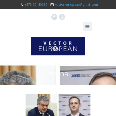
+373 69140619
vector.european@gmail.com
F
X
Chisinau