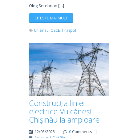
Oleg Serebrian […]
CITESTE MAI MULT
Chisinau,
OSCE,
Tiraspol
Construcția liniei
electrice Vulcănești –
Chișinău ia amploare
12/03/2025
|
0
Comments
|
Actuale
,
UE si RM