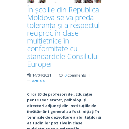
În școlile din Republica
Moldova se va preda
toleranța și a respectul
reciproc în clase
multietnice în
conformitate cu
standardele Consiliului
Europei
14/04/2021
|
0
Comments
|
Actuale
Circa 80 de profesori de „Educație
pentru societate”, psihologi și
directori adjuncți din instituțiile de
învățământ general au fost inițiați în
tehnicile de dezvoltare a abilităților și
atitudinilor pozitive în clase
multietnice cu elevi romi în