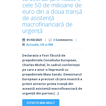
cele 50 de milioane de
euro din a doua tranșă
de asistență
macrofinanciară de
urgență
01/03/2021
|
0
Comments
|
Actuale
,
UE si RM
Declarația a fost făcută de
președintele Consiliului European,
Charles Michel, în cadrul conferinței
pe care a avut-o împreună cu
președintele Maia Sandu. Demnitarul
European a precizat că țara noastră a
primit anterior prima tranșă din
această asistență macrofinanciară de
urgență din partea […]
CITESTE MAI MULT