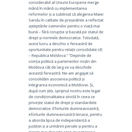
considerabil al Uniunii Europene merge
mână în mână cu implementarea
reformelor și a subliniat că alegerea Maiei
Sandu în calitate de președinte a reflectat
așteptările oamenilor pentru o viață mai
bună – fără corupție și bazată pe statul de
drept și normele democratice. Totodată,
acest lucru a deschis o fereastră de
oportunitate pentru relații consolidate UE
– Republica Moldova.” ”Depinde de
voința politică a partenerilor noștri din
Moldova cât de larg se va deschide
această fereastră. Ne-am angajat să
consolidăm asocierea politică și
integrarea economică a Moldovei. Și,
după cum știți, sprijinul nostru este legat
de condiționalitatea strictă în ceea ce
privește statul de drept și standardele
democratice. Eforturile dumneavoastră,
eforturile dumneavoastră tenace, pentru
a aborda lipsa de independență a
justiției și a urmăririi penale și pentru a
merge mai departe spre investigarea