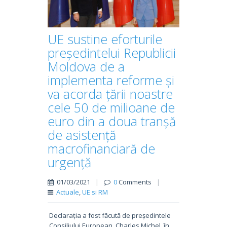
UE sustine eforturile
președintelui Republicii
Moldova de a
implementa reforme și
va acorda țării noastre
cele 50 de milioane de
euro din a doua tranșă
de asistență
macrofinanciară de
urgență
01/03/2021
|
0
Comments
|
Actuale
,
UE si RM
Declarația a fost făcută de președintele
Consiliului European, Charles Michel, în