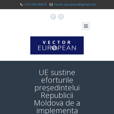
+373 69140619
vector.european@gmail.com
F
X
UE sustine
eforturile
președintelui
Republicii
Moldova de a
implementa