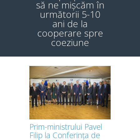
să ne mișcăm în
următorii 5-10
ani de la
cooperare spre
coeziune
Prim-ministrului Pavel
Filip la Conferința de