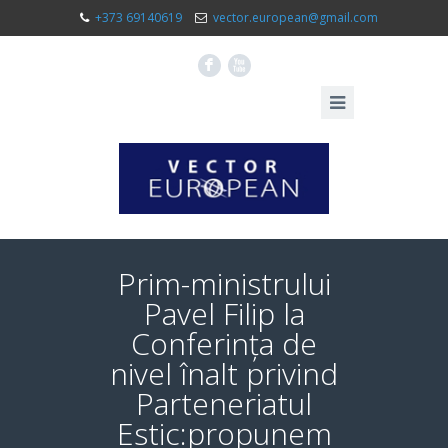
+373 69140619
vector.european@gmail.com
F
X
Prim-ministrului
Pavel Filip la
Conferința de
nivel înalt privind
Parteneriatul
Estic:propunem