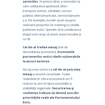
serviciilor
. În primul rând, a serviciilor la
care cetățeanul apelează zilnic –
transport comun, sănătate, servicii
publice, telecomunicații, servicii bancare
ș.a. De exemplu, lucrăm acum asupra
reducerii preţurilor la roaming cu ceilalţi
parteneri estici. Sperăm că la următoarea
etapă vom reuşi să avem acest rezultat şi
cu UE.
Cel de-al treilea mesaj
ține de
dezvoltarea economică.
Economiile
partenerilor estici rămîn vulnerabile
la șocuri externe
.
Aici aş vrea să trec la
cel de-al patrulea
mesaj
şi anume securitate. Toate
realizările în sfera economică vor fi
reduse la zero în lipsa securității și
stabilității regionale.
Securitatea şi
reziliența trebuie să devină una din
prioritățile reale ale Parteneriatului
Estic.