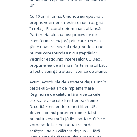
UE.
Cu 10 ani în urmă, Uniunea Europeană a
propus vecinilor săi estici o nouă pagină
în relaţii. Factorul determinant al lansării
Parteneriatului au fost procesele de
transformare majoră prin care treceau
țările noastre. Nivelul relațiilor de atunci
nu mai corespundea nici așteptărilor
vecinilor estici, nici intereselor UE. Deci,
propunerea de a lansa Parteneriatul Estic
a fost o cerință a etapei istorice de atunci.
Acum, Acordurile de Asociere deja sunt în
cel de-al 5-lea an de implementare.
Regimurile de călătorii fără vize cu cele
trei state asociate funcționează bine.
Datorită zonelor de comerț liber, UE a
devenit primul partener comercial și
primul investitor în ţările asociate. Cifrele
vorbesc de la sine. Doua treimi de
cetățeni RM au călătorit deja în UE fără
vize. Peste două treimi din exportul RM