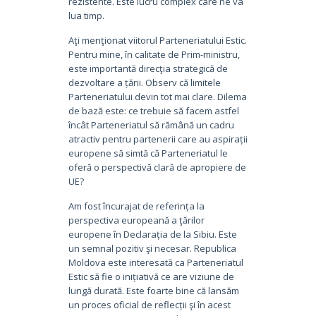
rezistente. Este lucru complex care ne va
lua timp.
Aţi menţionat viitorul Parteneriatului Estic.
Pentru mine, în calitate de Prim-ministru,
este importantă direcţia strategică de
dezvoltare a țării. Observ că limitele
Parteneriatului devin tot mai clare. Dilema
de bază este: ce trebuie să facem astfel
încât Parteneriatul să rămână un cadru
atractiv pentru partenerii care au aspirații
europene să simtă că Parteneriatul le
oferă o perspectivă clară de apropiere de
UE?
Am fost încurajat de referința la
perspectiva europeană a ţărilor
europene în Declarația de la Sibiu. Este
un semnal pozitiv şi necesar. Republica
Moldova este interesată ca Parteneriatul
Estic să fie o inițiativă ce are viziune de
lungă durată. Este foarte bine că lansăm
un proces oficial de reflecții şi în acest