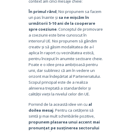
context am cinci mesaje cheie:
În primul rând
, Noi propunem sa facem
un pas înainte și
sa ne mișcăm în
următorii 5-10 ani de la cooperare
spre coeziune
. Conceptul de promovare
a coeziunii este bine cunoscut în
interiorul UE. Noi propunem să gândim
creativ și să găsim modalitatea de a-l
aplica în raport cu vecinătatea estică,
pentru început în anumite sectoare cheie.
Poate e o idee prea ambițioasă pentru
unii, dar subliniez că am în vedere un
orizont mai îndepărtat al Parteneriatului.
Scopul principal este de a realiza
alinierea treptată a standardelor și
calității vieții la nivelul celor din UE.
Pornind de la această idee vin cu
al
doilea mesaj
. Pentru ca cetățenii să
simtă şi mai mult schimbările pozitive,
propunem plasarea unui accent mai
pronunțat pe susținerea sectorului