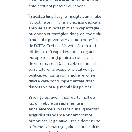
este destinat piețelor europene.
În același timp, lecţiile însuşite sunt multe.
Nu poţi face nimic fără o echipă dedicată.
Trebuie să investeşti mult în capacităţile
nu doar a autorităţilor, dar şi de exemplu
a mediului privat care a putea beneficia
de DCFTA. Trebui să înveţi să comunici
eficient ca să explici esenţa integrării
europene, dar şi pentru a contracara
dezinformarea. Dar, în cele din urmă, la
baza tuturor proceselor a stat voinţa
politică. Au fost şi vor fi multe reforme
dificile care pot fi implementate doar
datorită voinţei şi mobilizării politice.
Bineînțeles, avem încă foarte mult de
lucru. Trebuie să implementăm
angajamentele în sfera bunei guvernări,
asigurării standardelor democratice,
armonizării legislative. Unele domenii se
reformează mai uşor, altele sunt mult mai