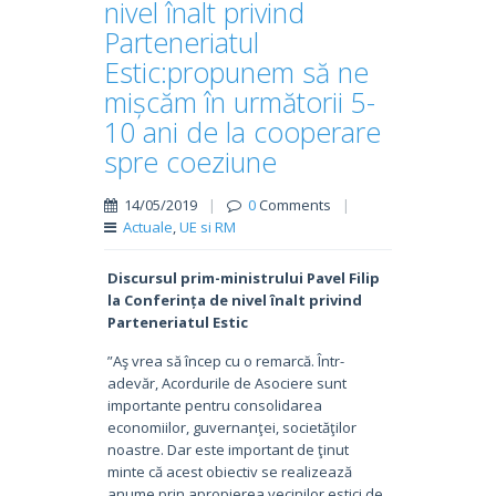
nivel înalt privind
Parteneriatul
Estic:propunem să ne
mișcăm în următorii 5-
10 ani de la cooperare
spre coeziune
14/05/2019
|
0
Comments
|
Actuale
,
UE si RM
Discursul prim-ministrului Pavel Filip
la Conferința de nivel înalt privind
Parteneriatul Estic
”Aş vrea să încep cu o remarcă. Într-
adevăr, Acordurile de Asociere sunt
importante pentru consolidarea
economiilor, guvernanţei, societăţilor
noastre. Dar este important de ţinut
minte că acest obiectiv se realizează
anume prin apropierea vecinilor estici de