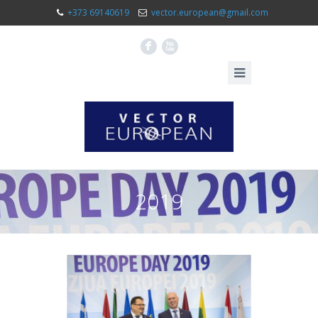
+373 69140619
vector.european@gmail.com
F
X
2019