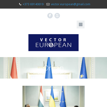
+373 69140619
vector.european@gmail.com
F
X
Orban