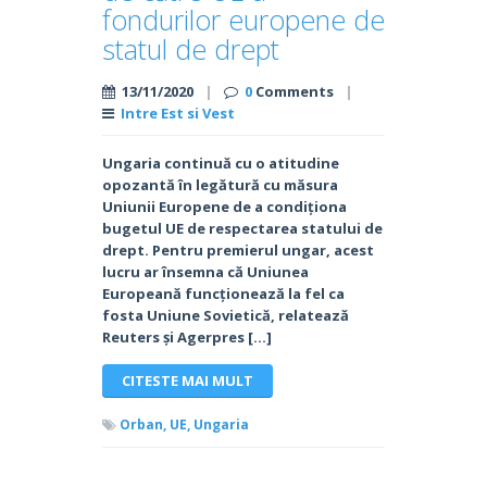
fondurilor europene de
statul de drept
13/11/2020
|
0
Comments
|
Intre Est si Vest
Ungaria continuă cu o atitudine
opozantă în legătură cu măsura
Uniunii Europene de a condiționa
bugetul UE de respectarea statului de
drept. Pentru premierul ungar, acest
lucru ar însemna că Uniunea
Europeană funcționează la fel ca
fosta Uniune Sovietică, relatează
Reuters și Agerpres […]
CITESTE MAI MULT
Orban,
UE,
Ungaria