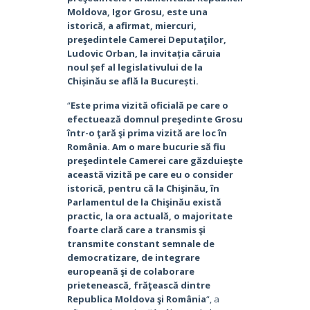
Moldova, Igor Grosu, este una
istorică, a afirmat, miercuri,
preşedintele Camerei Deputaţilor,
Ludovic Orban, la invitația căruia
noul șef al legislativului de la
Chișinău se află la București.
“
Este prima vizită oficială pe care o
efectuează domnul preşedinte Grosu
într-o ţară şi prima vizită are loc în
România. Am o mare bucurie să fiu
preşedintele Camerei care găzduieşte
această vizită pe care eu o consider
istorică, pentru că la Chişinău, în
Parlamentul de la Chişinău există
practic, la ora actuală, o majoritate
foarte clară care a transmis şi
transmite constant semnale de
democratizare, de integrare
europeană şi de colaborare
prietenească, frăţească dintre
Republica Moldova şi România
“, a