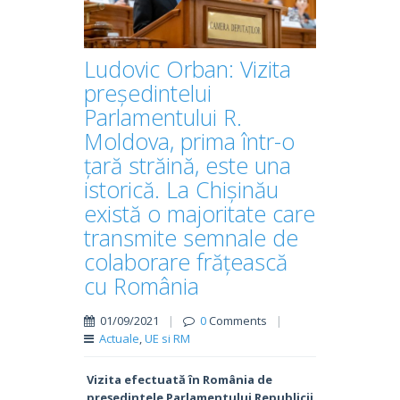
Ludovic Orban: Vizita
președintelui
Parlamentului R.
Moldova, prima într-o
țară străină, este una
istorică. La Chișinău
există o majoritate care
transmite semnale de
colaborare frățească
cu România
01/09/2021
|
0
Comments
|
Actuale
,
UE si RM
Vizita efectuată în România de
preşedintele Parlamentului Republicii