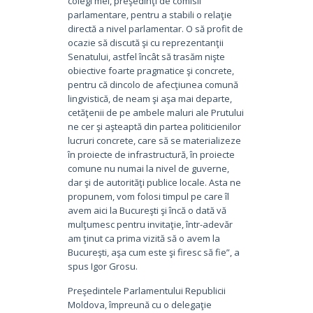
colegi mei, preşedinţi de comisii
parlamentare, pentru a stabili o relaţie
directă a nivel parlamentar. O să profit de
ocazie să discută şi cu reprezentanţii
Senatului, astfel încât să trasăm nişte
obiective foarte pragmatice şi concrete,
pentru că dincolo de afecţiunea comună
lingvistică, de neam şi aşa mai departe,
cetăţenii de pe ambele maluri ale Prutului
ne cer şi aşteaptă din partea politicienilor
lucruri concrete, care să se materializeze
în proiecte de infrastructură, în proiecte
comune nu numai la nivel de guverne,
dar şi de autorităţi publice locale. Asta ne
propunem, vom folosi timpul pe care îl
avem aici la Bucureşti şi încă o dată vă
mulţumesc pentru invitaţie, într-adevăr
am ţinut ca prima vizită să o avem la
Bucureşti, aşa cum este şi firesc să fie”, a
spus Igor Grosu.
Preşedintele Parlamentului Republicii
Moldova, împreună cu o delegaţie