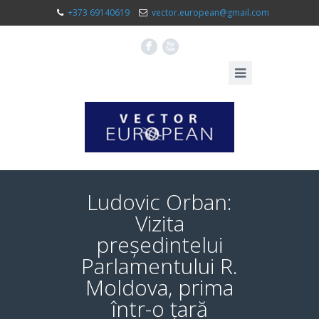
+373 69140619
vector.european@gmail.com
F
X
Ludovic Orban:
Vizita
președintelui
Parlamentului R.
Moldova, prima
într-o țară