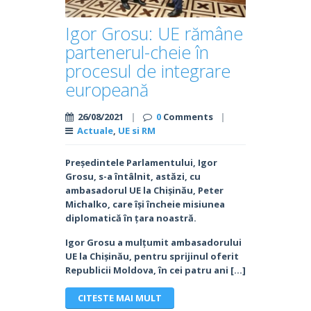
Igor Grosu: UE rămâne
partenerul-cheie în
procesul de integrare
europeană
26/08/2021
|
0
Comments
|
Actuale
,
UE si RM
Președintele Parlamentului, Igor
Grosu, s-a întâlnit, astăzi, cu
ambasadorul UE la Chișinău, Peter
Michalko, care își încheie misiunea
diplomatică în țara noastră.
Igor Grosu a mulțumit ambasadorului
UE la Chișinău, pentru sprijinul oferit
Republicii Moldova, în cei patru ani […]
CITESTE MAI MULT