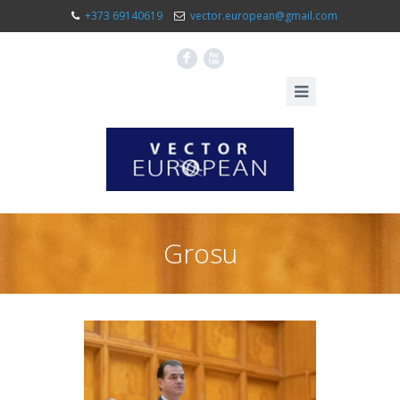
+373 69140619
vector.european@gmail.com
F
X
Grosu