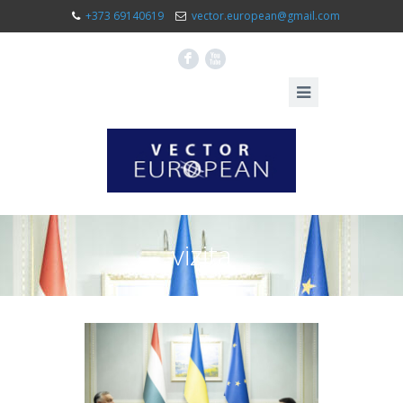
+373 69140619
vector.european@gmail.com
F
X
vizita