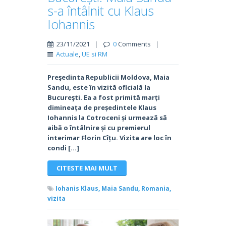
s-a întâlnit cu Klaus
Iohannis
23/11/2021
|
0
Comments
|
Actuale
,
UE si RM
Preşedinta Republicii Moldova, Maia
Sandu, este în vizită oficială la
Bucureşti. Ea a fost primită marți
dimineața de președintele Klaus
Iohannis la Cotroceni și urmează să
aibă o întâlnire și cu premierul
interimar Florin Cîțu. Vizita are loc în
condi […]
CITESTE MAI MULT
Iohanis Klaus,
Maia Sandu,
Romania,
vizita