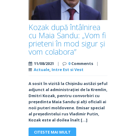
Kozak după întâlnirea
cu Maia Sandu: „Vom fi
prieteni în mod sigur și
vom colabora”
11/08/2021
|
0
Comments
|
Actuale
,
Intre Est si Vest
A sosit în vizită la Chișinău astăzi șeful
adjunct al administrației de la Kremlin,
Dmitri Kozak, pentru convorbiri cu
președinta Maia Sandu și alți oficiali ai
noii puteri moldovene. Emisar special
al președintelui rus Vladimir Putin,
Kozak este al doilea înalt […]
CITESTE MAI MULT