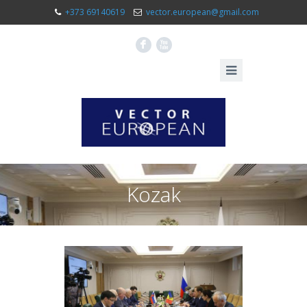
+373 69140619
vector.european@gmail.com
F
X
Kozak