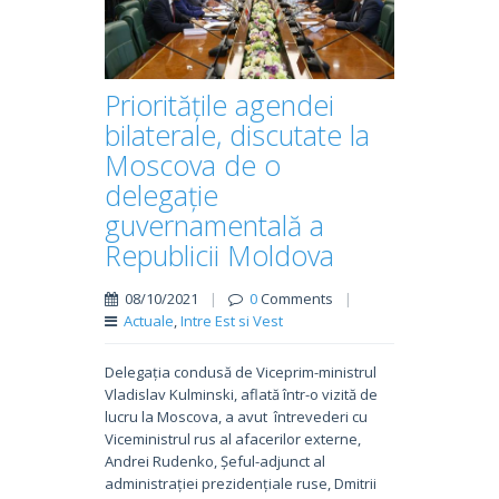
Prioritățile agendei
bilaterale, discutate la
Moscova de o
delegație
guvernamentală a
Republicii Moldova
08/10/2021
|
0
Comments
|
Actuale
,
Intre Est si Vest
Delegația condusă de Viceprim-ministrul
Vladislav Kulminski, aflată într-o vizită de
lucru la Moscova, a avut întrevederi cu
Viceministrul rus al afacerilor externe,
Andrei Rudenko, Șeful-adjunct al
administrației prezidențiale ruse, Dmitrii