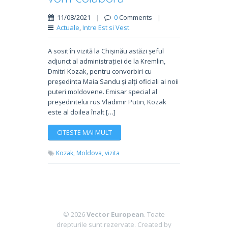
11/08/2021
|
0
Comments
|
Actuale
,
Intre Est si Vest
A sosit în vizită la Chișinău astăzi șeful
adjunct al administrației de la Kremlin,
Dmitri Kozak, pentru convorbiri cu
președinta Maia Sandu și alți oficiali ai noii
puteri moldovene. Emisar special al
președintelui rus Vladimir Putin, Kozak
este al doilea înalt […]
CITESTE MAI MULT
Kozak,
Moldova,
vizita
© 2026
Vector European
. Toate
drepturile sunt rezervate.
Created by