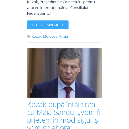
Kozak, Președintele Comitetului pentru
afaceri internaționale al Consiliului
Federației […]
CITESTE MAI MULT
Kozak,
Moldova,
Rusia
Kozak după întâlnirea
cu Maia Sandu: „Vom fi
prieteni în mod sigur și
vom colabora”