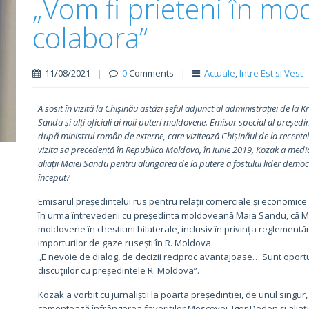
„Vom fi prieteni în mo
colabora”
11/08/2021
|
0
Comments
|
Actuale
,
Intre Est si Vest
A sosit în vizită la Chișinău astăzi șeful adjunct al administrației de l
Sandu și alți oficiali ai noii puteri moldovene. Emisar special al președint
după ministrul român de externe, care vizitează Chișinăul
de la recente
vizita sa precedentă în Republica Moldova, în iunie 2019, Kozak a mediat 
aliații Maiei Sandu pentru alungarea de la putere a fostului lider democr
început?
Emisarul președintelui rus pentru relații comerciale și economice 
în urma întrevederii cu președinta moldoveană Maia Sandu, că Mos
moldovene în chestiuni bilaterale, inclusiv în privința reglementăr
importurilor de gaze rusești în R. Moldova.
„E nevoie de dialog, de decizii reciproc avantajoase… Sunt oportun
discuţiilor cu președintele R. Moldova”.
Kozak a vorbit cu jurnaliștii la poarta președinției, de unul singu
comentează înfrângerea favoriților Moscovei, Igor Dodon și aliați