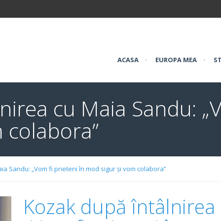
ACASA
•
EUROPA MEA
•
ST
nirea cu Maia Sandu: „Vo
m colabora”
ia Sandu: „Vom fi prieteni în mod sigur și vom colabora”
Kozak după întâlnirea