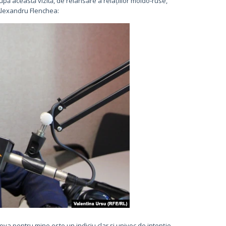
după această vizită, de relansare a relațiilor moldo-ruse,
Alexandru Flenchea:
 pentru mine este un indiciu clar şi univoc de intenţie,