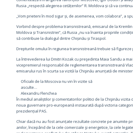
Rusia „respectă alegerea cetățenilor” R. Moldova și că va continu
„Vom prieteni în mod sigur și, de asemenea, vom colabora”, a sp
Vorbind despre problema transnistreană, emisarul de la Kremlin a
Moldova și Transnistriei”, că Rusia „nu va înainta propriile condiți
să contribuie la dialogul dintre Chișinău și Tiraspol.
Drepturile omului în regiunea transnistreană trebuie să figureze
La întrevederea lui Dmitri Kozak cu preşedinta Maia Sandu a mai
vicepremierul responsabil de reglementarea transnistreană Vladis
emisarului rus în scurta sa vizită la Chişinău anunțată de minis
Oficialii de la Moscova nu vin în vizite să
asculte…
Alexandru Flenchea
În mediul analiștilor şi comentatorilor politici de la Chişinău vizit
noua guvernare pro-europeană instaurată după victoria categoric
prezidențial PAS.
Chiar dacă nu au fost anunțate rezultate concrete pe anumite pr
anilor, începând de la cele comerciale şi energetice, la cele legat