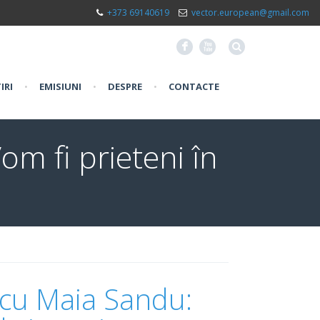
+373 69140619
vector.european@gmail.com
F
X
IRI
•
EMISIUNI
•
DESPRE
•
CONTACTE
m fi prieteni în
 cu Maia Sandu: