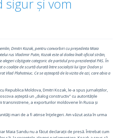
d sigur și vom
a Kremlin, Dmitri Kozak, pentru convorbiri cu președinta Maia
elui rus Vladimir Putin, Kozak este al doilea înalt oficial străin,
le alegeri câștigate categoric de partidul pro-prezidențial PAS. În
o coaliție de scurtă durată între socialiștii lui Igor Dodon și
at Vlad Plahotniuc. Ce se așteaptă de la vizita de azi, care abia a
cu Republica Moldova, Dmitri Kozak, le-a spus jurnaliștilor,
cova așteptă un „dialog constructiv” cu autoritățile
ii transnistrene, a exporturilor moldovene în Rusia și
ităţi mari de a fi atinse înţelegeri. Am văzut asta în urma
r, iar Maia Sandu nu a făcut declarații de presă. Întrebat cum
lor săi, la recentele alegeri parlamentare, Kozak a spus că