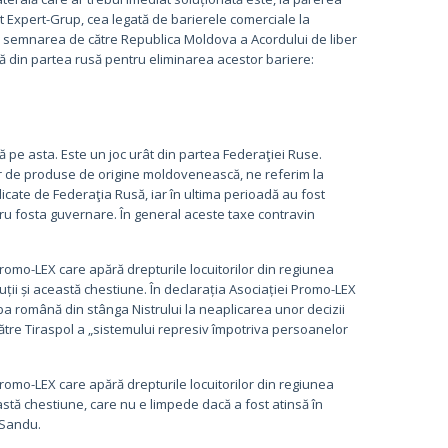
Expert-Grup, cea legată de barierele comerciale la
 semnarea de către Republica Moldova a Acordului de liber
ţă din partea rusă pentru eliminarea acestor bariere:
ă pe asta. Este un joc urât din partea Federaţiei Ruse.
r de produse de origine moldovenească, ne referim la
licate de Federaţia Rusă, iar în ultima perioadă au fost
ru fosta guvernare. În general aceste taxe contravin
 Promo-LEX care apără drepturile locuitorilor din regiunea
ii și această chestiune. În declarația Asociației Promo-LEX
ba română din stânga Nistrului la neaplicarea unor decizii
tre Tiraspol a „sistemului represiv împotriva persoanelor
 Promo-LEX care apără drepturile locuitorilor din regiunea
tă chestiune, care nu e limpede dacă a fost atinsă în
 Sandu.