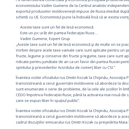
economistului Vadim Gumene de la Centrul analistic independent 
exportul produselor moldovenești impuse de Rusia imediat după
schimb cu UE. Economistul pune la îndoială însă că ar exista voin
Aceste taxe sunt un fel de lesă economică.
Este un joc urât din partea Federaţiei Ruse…
Vadim Gumene, Expert Grup
„Aceste taxe sunt un fel de lesă economică şi de multe ori se joac
Vorbim despre acele taxe vamale care sunt aplicate pentru un şi
fructe, legume şi conserve din fructe şi legume, taxe care sunt ap
ridicate pentru jumătate de an ca un favor din partea Rusiei pent
spiritului şi prevederilor Acordului de comerţ liber cu CSI.”
Înaintea vizitei oficialului rus Dmitri Kozak la Chişinău, Asociaţia
transnistreană a cerut guvernării moldovene să abordeze la discuț
sunt enumerate o serie de probleme, de la cele ale școlilor în lim
CEDO împotriva Federației Ruse, până la activarea mai nouă de că
care se expun liber în spațiul public”.
Înaintea vizitei oficialului rus Dmitri Kozak la Chişinău, Asociaţia
transnistreană a cerut guvernării moldovene să abordeze și aceas
cadrul discuţiilor emisarului rus Dmitri Kozak cu preşedinta Maia