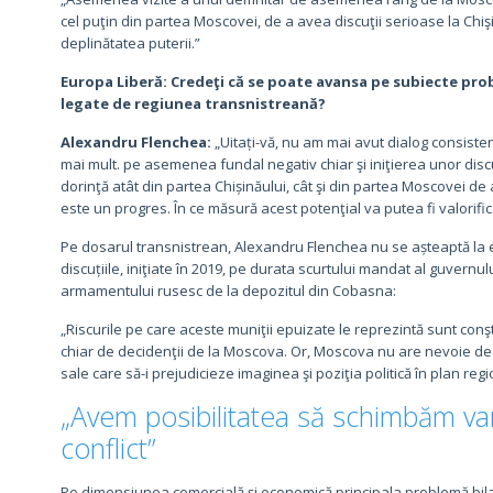
cel puţin din partea Moscovei, de a avea discuţii serioase la Chiş
deplinătatea puterii.”
Europa Liberă: Credeţi că se poate avansa pe subiecte prob
legate de regiunea transnistreană?
Alexandru Flenchea:
„Uitați-vă, nu am mai avut dialog consistent
mai mult. pe asemenea fundal negativ chiar şi iniţierea unor disc
dorinţă atât din partea Chișinăului, cât şi din partea Moscovei de a
este un progres. În ce măsură acest potenţial va putea fi valorif
Pe dosarul transnistrean, Alexandru Flenchea nu se așteaptă la evo
discuțiile, iniţiate în 2019, pe durata scurtului mandat al guvern
armamentului rusesc de la depozitul din Cobasna:
„Riscurile pe care aceste muniţii epuizate le reprezintă sunt conşt
chiar de decidenţii de la Moscova. Or, Moscova nu are nevoie de 
sale care să-i prejudicieze imaginea şi poziţia politică în plan regi
„Avem posibilitatea să schimbăm va
conflict”
Pe dimensiunea comercială şi economică principala problemă bilat