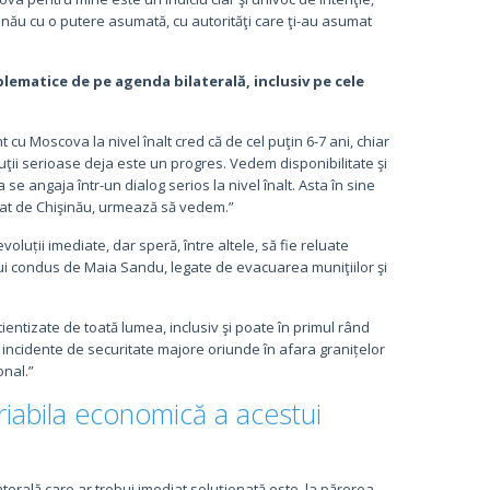
inău cu o putere asumată, cu autorităţi care ţi-au asumat
lematice de pe agenda bilaterală, inclusiv pe cele
 cu Moscova la nivel înalt cred că de cel puţin 6-7 ani, chiar
uţii serioase deja este un progres. Vedem disponibilitate şi
 se angaja într-un dialog serios la nivel înalt. Asta în sine
icat de Chişinău, urmează să vedem.”
luții imediate, dar speră, între altele, să fie reluate
ului condus de Maia Sandu, legate de evacuarea muniţiilor şi
ientizate de toată lumea, inclusiv şi poate în primul rând
incidente de securitate majore oriunde în afara granițelor
onal.”
riabila economică a acestui
erală care ar trebui imediat soluționată este, la părerea