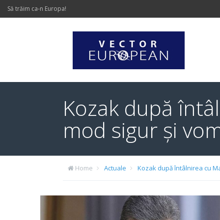
Să trăim ca-n Europa!
Kozak după întâl
mod sigur și vo
Home
Actuale
Kozak după întâlnirea cu Ma