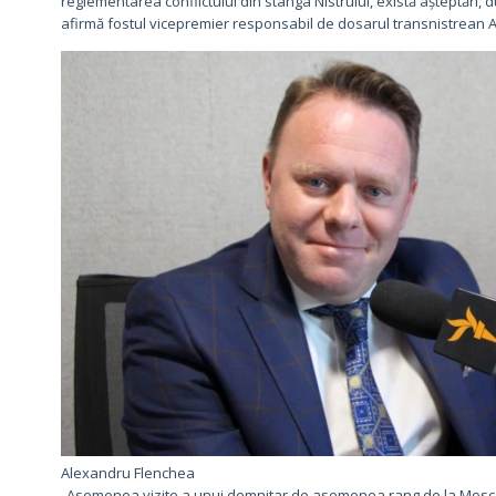
reglementarea conflictului din stânga Nistrului, există așteptări, 
afirmă fostul vicepremier responsabil de dosarul transnistrean 
Alexandru Flenchea
„Asemenea vizite a unui demnitar de asemenea rang de la Moscova