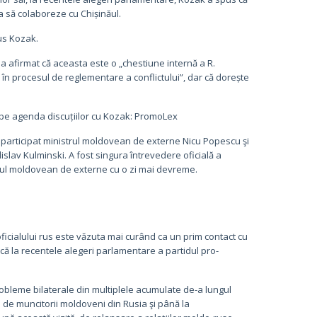
a să colaboreze cu Chișinăul.
us Kozak.
 afirmat că aceasta este o „chestiune internă a R.
i în procesul de reglementare a conflictului”, dar că dorește
 pe agenda discuțiilor cu Kozak: PromoLex
 participat ministrul moldovean de externe Nicu Popescu şi
lav Kulminski. A fost singura întrevedere oficială a
terul moldovean de externe cu o zi mai devreme.
a oficialului rus este văzuta mai curând ca un prim contact cu
ă la recentele alegeri parlamentare a partidul pro-
obleme bilaterale din multiplele acumulate de-a lungul
e de muncitorii moldoveni din Rusia şi până la