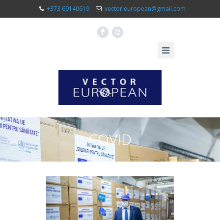
+373 69140619
vector.european@gmail.com
F
X
COVID