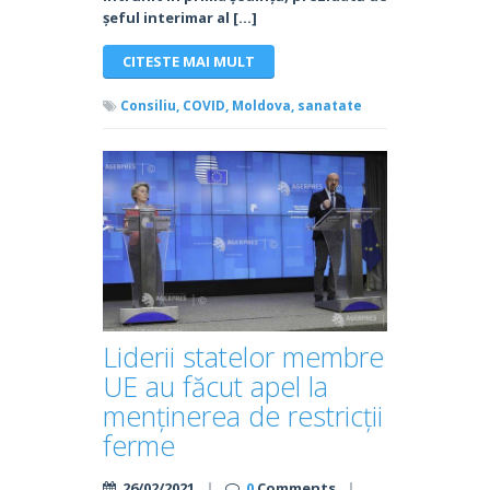
șeful interimar al […]
CITESTE MAI MULT
Consiliu,
COVID,
Moldova,
sanatate
Liderii statelor membre
UE au făcut apel la
menținerea de restricții
ferme
26/02/2021
|
0
Comments
|