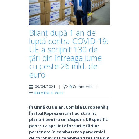
Bilanț după 1 an de
luptă contra COVID-19:
UE a sprijinit 130 de
țări din întreaga lume
cu peste 26 mld. de
euro
09/04/2021
|
0
Comments
|
Intre Est si Vest
În urmă cu un an, Comisia Europeană și
Înaltul Reprezentant au stabilit
planuri pentru un răspuns UE specific
pentru a sprijini eforturile țărilor
partenere în combaterea pandemiei
de coronavirus combinând resurse din