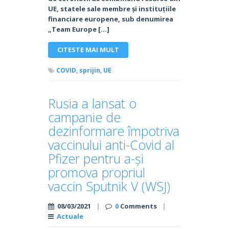
UE, statele sale membre și instituțiile
financiare europene, sub denumirea
„Team Europe […]
CITESTE MAI MULT
COVID,
sprijin,
UE
Rusia a lansat o
campanie de
dezinformare împotriva
vaccinului anti-Covid al
Pfizer pentru a-și
promova propriul
vaccin Sputnik V (WSJ)
08/03/2021
|
0
Comments
|
Actuale