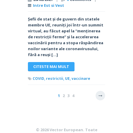
Intre Est si Vest
Șefii de stat și de guvern din statele
membre UE, reuniți joi într-un summit
virtual, au făcut apel la “menținerea
de restricții ferme” și la accelerarea
vaccinării pentru a stopa răspândirea
noilor variante ale coronavirusului,
fără a reuși […]
CITESTE MAI MULT
COVID,
restrictii,
UE,
vaccinare
1
2
3
4
© 2026
Vector European
. Toate