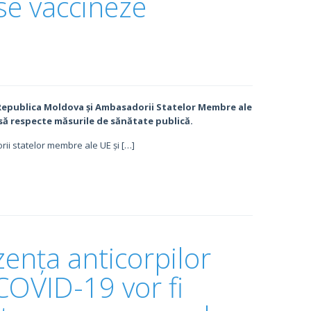
se vaccineze
Republica Moldova și Ambasadorii Statelor Membre ale
să respecte măsurile de sănătate publică.
i statelor membre ale UE și […]
zența anticorpilor
 COVID-19 vor fi