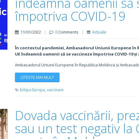
îndeamnă oamenii să 
împotriva COVID-19
11/01/2022
|
0
Comments
|
Actuale
În contextul pandemiei, Ambasadorul Uniunii Europene în 
UE îndeamnă oamenii să se vaccineze împotriva COVID-19 și 
Ambasadorul Uniunii Europene în Republica Moldova și Ambasadori
CITESTE MAI MULT
Echipa Europa,
vaccinare
Dovada vaccinării, pre
sau un test negativ la