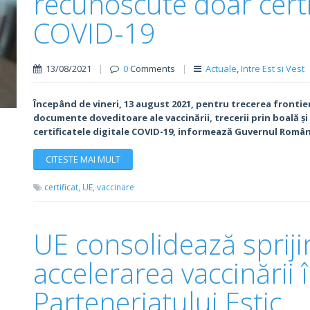
recunoscute doar certif
COVID-19
13/08/2021
|
0
Comments
|
Actuale
,
Intre Est si Vest
Începând de vineri, 13 august 2021, pentru trecerea frontiere
documente doveditoare ale vaccinării, trecerii prin boală și
certificatele digitale COVID-19, informează Guvernul Român
CITESTE MAI MULT
certificat,
UE,
vaccinare
UE consolidează spriji
accelerarea vaccinării 
Parteneriatului Estic