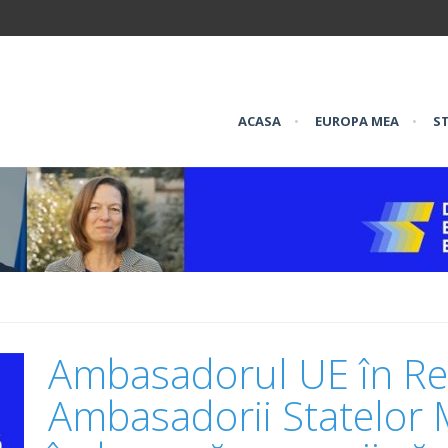
ACASA
•
EUROPA MEA
•
ST
Ambasadorul UE în Re
Ambasadorii Statelor