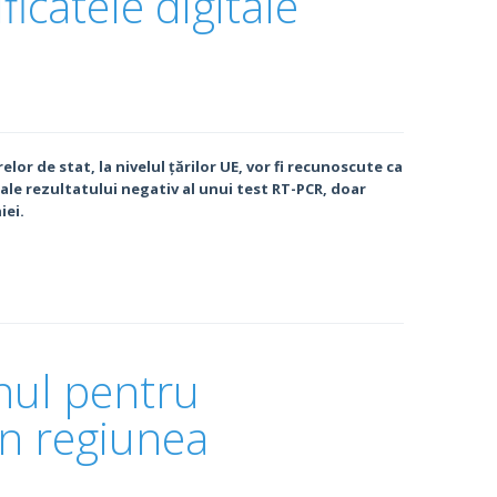
icatele digitale
lor de stat, la nivelul țărilor UE, vor fi recunoscute ca
 ale rezultatului negativ al unui test RT-PCR, doar
iei.
nul pentru
în regiunea