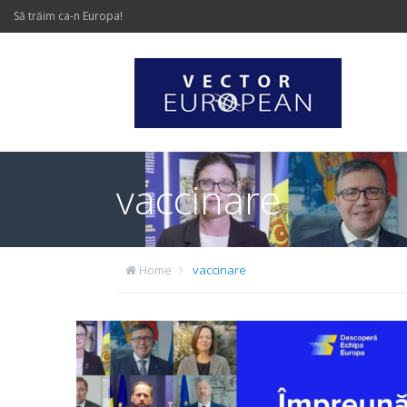
Să trăim ca-n Europa!
vaccinare
Home
vaccinare