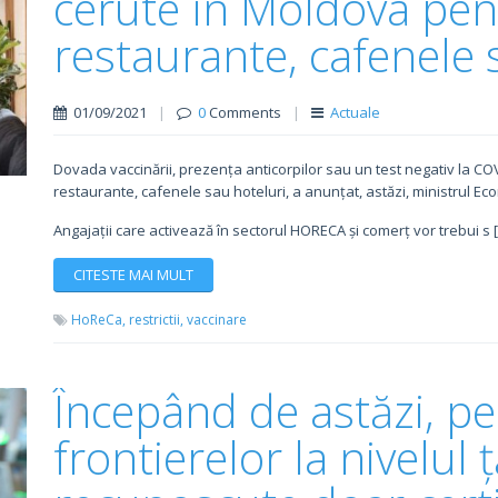
cerute în Moldova pent
restaurante, cafenele 
01/09/2021
|
0
Comments
|
Actuale
Dovada vaccinării, prezența anticorpilor sau un test negativ la CO
restaurante, cafenele sau hoteluri, a anunțat, astăzi, ministrul Ec
Angajații care activează în sectorul HORECA și comerț vor trebui s 
CITESTE MAI MULT
HoReCa,
restrictii,
vaccinare
Începând de astăzi, pe
frontierelor la nivelul ț