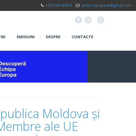
+373 69140619
vector.european@gmail.com
F
X
IRI
•
EMISIUNI
•
DESPRE
•
CONTACTE
publica Moldova și
 Membre ale UE