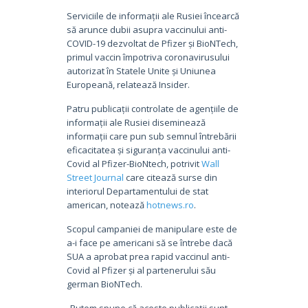
Serviciile de informații ale Rusiei încearcă
să arunce dubii asupra vaccinului anti-
COVID-19 dezvoltat de Pfizer și BioNTech,
primul vaccin împotriva coronavirusului
autorizat în Statele Unite și Uniunea
Europeană, relatează Insider.
Patru publicații controlate de agențiile de
informații ale Rusiei diseminează
informații care pun sub semnul întrebării
eficacitatea și siguranța vaccinului anti-
Covid al Pfizer-BioNtech, potrivit
Wall
Street Journal
care citează surse din
interiorul Departamentului de stat
american, notează
hotnews.ro
.
Scopul campaniei de manipulare este de
a-i face pe americani să se întrebe dacă
SUA a aprobat prea rapid vaccinul anti-
Covid al Pfizer și al partenerului său
german BioNTech.
„Putem spune că aceste publicații sunt