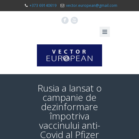
+373 69140619
vector.european@gmail.com
F
X
Rusia a lansat o
campanie de
dezinformare
împotriva
vaccinului anti-
Covid al Pfizer