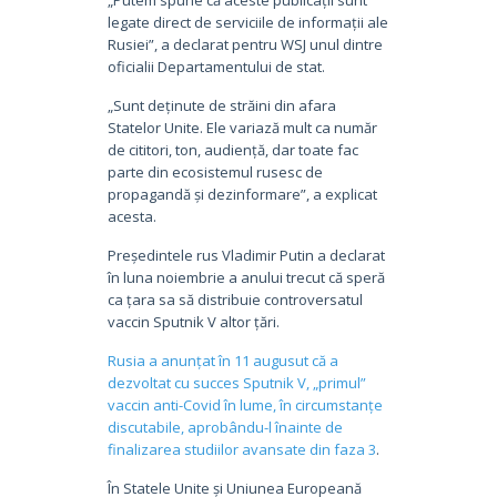
legate direct de serviciile de informații ale
Rusiei”, a declarat pentru WSJ unul dintre
oficialii Departamentului de stat.
„Sunt deținute de străini din afara
Statelor Unite. Ele variază mult ca număr
de cititori, ton, audiență, dar toate fac
parte din ecosistemul rusesc de
propagandă și dezinformare”, a explicat
acesta.
Președintele rus Vladimir Putin a declarat
în luna noiembrie a anului trecut că speră
ca țara sa să distribuie controversatul
vaccin Sputnik V altor țări.
Rusia a anunțat în 11 augusut că a
dezvoltat cu succes Sputnik V, „primul”
vaccin anti-Covid în lume, în circumstanțe
discutabile, aprobându-l înainte de
finalizarea studiilor avansate din faza 3
.
În Statele Unite și Uniunea Europeană