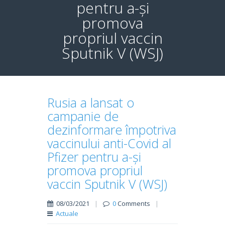
pentru a-și
promova
propriul vaccin
Sputnik V (WSJ)
Rusia a lansat o
campanie de
dezinformare împotriva
vaccinului anti-Covid al
Pfizer pentru a-și
promova propriul
vaccin Sputnik V (WSJ)
08/03/2021
|
0
Comments
|
Actuale