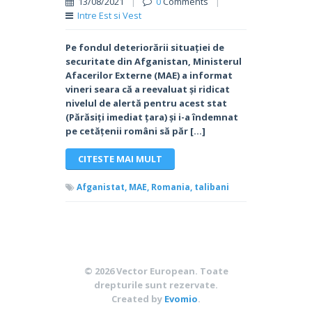
13/08/2021
|
0
Comments
|
Intre Est si Vest
Pe fondul deteriorării situației de
securitate din Afganistan, Ministerul
Afacerilor Externe (MAE) a informat
vineri seara că a reevaluat și ridicat
nivelul de alertă pentru acest stat
(Părăsiți imediat țara) și i-a îndemnat
pe cetățenii români să păr […]
CITESTE MAI MULT
Afganistat,
MAE,
Romania,
talibani
© 2026
Vector European
. Toate
drepturile sunt rezervate.
Created by
Evomio
.