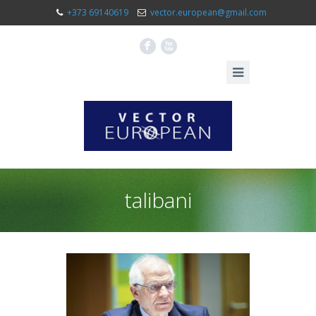
+373 69140619
vector.european@gmail.com
F
X
talibani