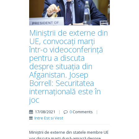
Miniștrii de externe din
UE, convocați marți
într-o videoconferință
pentru a discuta
despre situația din
Afganistan. Josep
Borrell: Securitatea
internațională este în
joc
17/08/2021
|
0
Comments
|
Intre Est si Vest
Miniștrii de externe din statele membre UE
vor discuta marți după-amiază despre