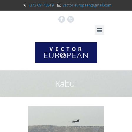
+373 69140619
vector.european@gmail.com
F
X
Kabul