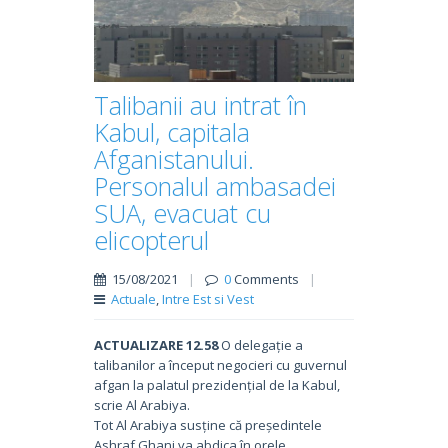
Talibanii au intrat în
Kabul, capitala
Afganistanului.
Personalul ambasadei
SUA, evacuat cu
elicopterul
15/08/2021
|
0
Comments
|
Actuale
,
Intre Est si Vest
ACTUALIZARE 12.58
O delegație a
talibanilor a început negocieri cu guvernul
afgan la palatul prezidențial de la Kabul,
scrie Al Arabiya.
Tot Al Arabiya susține că președintele
Ashraf Ghani va abdica în orele