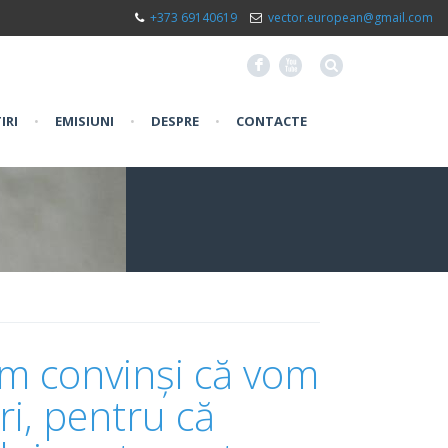
+373 69140619
vector.european@gmail.com
F
X
IRI
•
EMISIUNI
•
DESPRE
•
CONTACTE
m convinși că vom
ri, pentru că