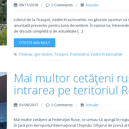
09/11/2018
|
0
Comments
|
Actuale
Liderul de la Tiraspol, Vadim Krasnoselski, nu găsește oportun să
anunțată preventiv pentru luna decembrie. În opinia sa, întrevederi
de discuții completă și de actualitate […]
CITESTE MAI MULT
Chisinau,
igor dodon,
Tiraspol,
Transnistria,
Vadim Krasnoselski
Mai multor cetăţeni ruş
intrarea pe teritoriul 
01/09/2017
|
0
Comments
|
Actuale
Mai multor cetăţeni ai Federaţiei Ruse, ce urmau să ajungă în regiun
în ţară prin Aeroportul Internaţional Chişinău. Ofiţerul de presă al