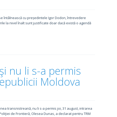
 se întâlnească cu președintele Igor Dodon, întrevedere
le la nivel înalt sunt justificate doar dacă există o agendă
i nu li s-a permis
Republicii Moldova
ea transnistreană, nu li s-a permis joi, 31 august, intrarea
 Poliţiei de Frontieră, Olesea Dunas, a declarat pentru TRM