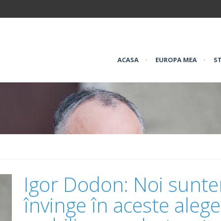
ACASA
•
EUROPA MEA
•
ST
Igor Dodon: Noi sunte
învinge în aceste alege