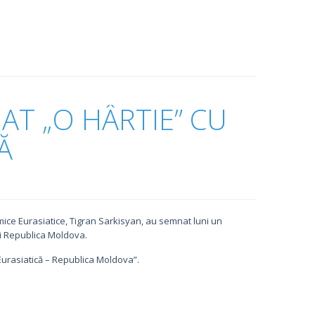
T „O HÂRTIE” CU
Ă
mice Eurasiatice, Tigran Sarkisyan, au semnat luni un
i Republica Moldova.
Eurasiatică – Republica Moldova”.