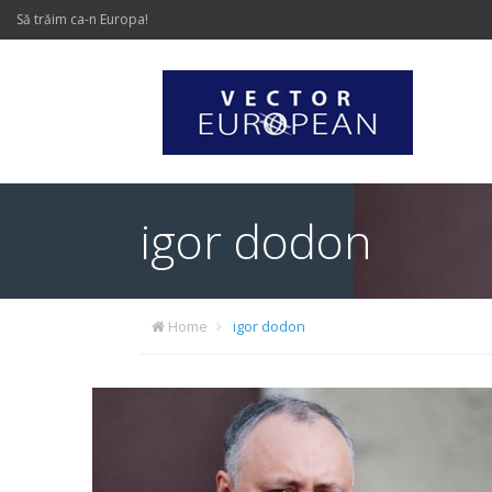
Să trăim ca-n Europa!
igor dodon
Home
igor dodon