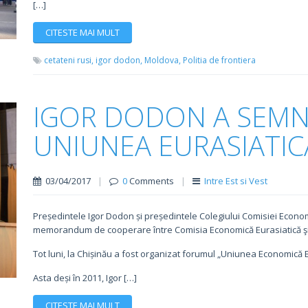
[…]
CITESTE MAI MULT
cetateni rusi,
igor dodon,
Moldova,
Politia de frontiera
IGOR DODON A SEMNA
UNIUNEA EURASIATIC
03/04/2017
|
0
Comments
|
Intre Est si Vest
Președintele Igor Dodon și președintele Colegiului Comisiei Econo
memorandum de cooperare între Comisia Economică Eurasiatică ş
Tot luni, la Chișinău a fost organizat forumul „Uniunea Economică 
Asta deși în 2011, Igor […]
CITESTE MAI MULT