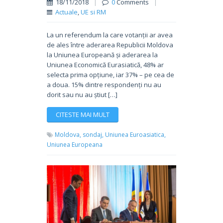
18/11/2018
|
0
Comments
|
Actuale
,
UE si RM
La un referendum la care votanții ar avea
de ales între aderarea Republicii Moldova
la Uniunea Europeană și aderarea la
Uniunea Economică Eurasiatică, 48% ar
selecta prima opțiune, iar 37% – pe cea de
a doua. 15% dintre respondenți nu au
dorit sau nu au știut […]
CITESTE MAI MULT
Moldova,
sondaj,
Uniunea Euroasiatica,
Uniunea Europeana