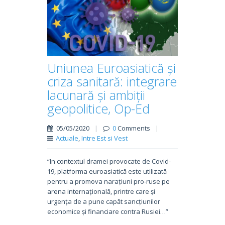
Uniunea Euroasiatică și
criza sanitară: integrare
lacunară și ambiții
geopolitice, Op-Ed
05/05/2020
|
0
Comments
|
Actuale
,
Intre Est si Vest
“In contextul dramei provocate de Covid-
19, platforma euroasiatică este utilizată
pentru a promova narațiuni pro-ruse pe
arena internațională, printre care și
urgența de a pune capăt sancțiunilor
economice și financiare contra Rusiei…”