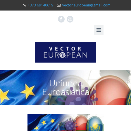
+373 69140619
vector.european@gmail.com
F
X
Uniunea
Euroasiatica