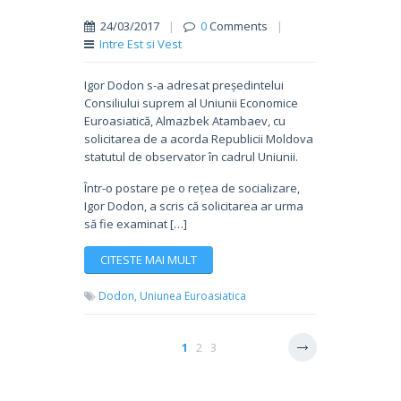
24/03/2017
|
0
Comments
|
Intre Est si Vest
Igor Dodon s-a adresat președintelui
Consiliului suprem al Uniunii Economice
Euroasiatică, Almazbek Atambaev, cu
solicitarea de a acorda Republicii Moldova
statutul de observator în cadrul Uniunii.
Într-o postare pe o rețea de socializare,
Igor Dodon, a scris că solicitarea ar urma
să fie examinat […]
CITESTE MAI MULT
Dodon,
Uniunea Euroasiatica
1
2
3