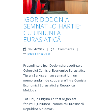
IGOR DODON A
SEMNAT „O HÂRTIE”
CU UNIUNEA
EURASIATICĂ
03/04/2017
|
0
Comments
|
Intre Est si Vest
Președintele Igor Dodon și președintele
Colegiului Comisiei Economice Eurasiatice,
Tigran Sarkisyan, au semnat luni un
memorandum de cooperare între Comisia
Economică Eurasiatică şi Republica
Moldova.
Tot luni, la Chișinău a fost organizat
forumul „Uniunea Economică Eurasiatică –
Republica Moldova”.