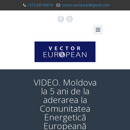
+373 69140619
vector.european@gmail.com
F
X
VIDEO. Moldova
la 5 ani de la
aderarea la
Comunitatea
Energetică
Europeană