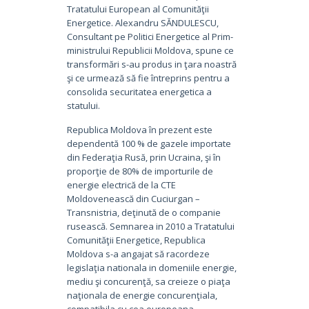
Tratatului European al Comunităţii
Energetice. Alexandru SĂNDULESCU,
Consultant pe Politici Energetice al Prim-
ministrului Republicii Moldova, spune ce
transformări s-au produs in ţara noastră
şi ce urmează să fie întreprins pentru a
consolida securitatea energetica a
statului.
Republica Moldova în prezent este
dependentă 100 % de gazele importate
din Federaţia Rusă, prin Ucraina, şi în
proporţie de 80% de importurile de
energie electrică de la CTE
Moldovenească din Cuciurgan –
Transnistria, deţinută de o companie
rusească. Semnarea in 2010 a Tratatului
Comunităţii Energetice, Republica
Moldova s-a angajat să racordeze
legislaţia nationala in domeniile energie,
mediu şi concurenţă, sa creieze o piaţa
naţionala de energie concurenţiala,
compatibila cu cea europeana.