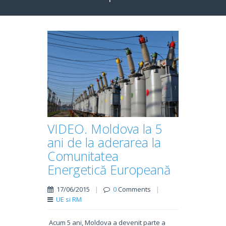
VIDEO. Moldova la 5
ani de la aderarea la
Comunitatea
Energetică Europeană
17/06/2015
|
0
Comments
|
UE si RM
Acum 5 ani, Moldova a devenit parte a