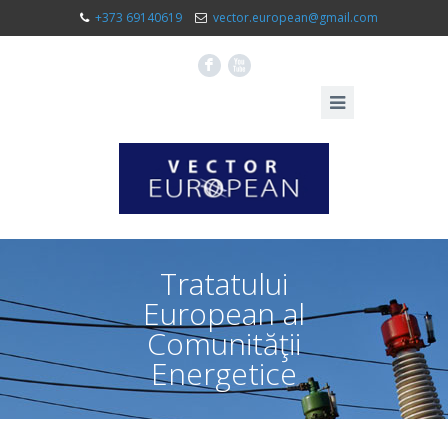
+373 69140619
vector.european@gmail.com
F
X
Tratatului
European al
Comunităţii
Energetice