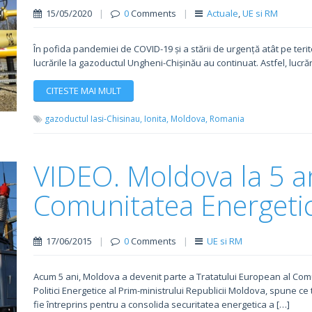
15/05/2020
|
0
Comments
|
Actuale
,
UE si RM
În pofida pandemiei de COVID-19 și a stării de urgență atât pe terito
lucrările la gazoductul Ungheni-Chișinău au continuat. Astfel, lucrăr
CITESTE MAI MULT
gazoductul Iasi-Chisinau,
Ionita,
Moldova,
Romania
VIDEO. Moldova la 5 an
Comunitatea Energeti
17/06/2015
|
0
Comments
|
UE si RM
Acum 5 ani, Moldova a devenit parte a Tratatului European al Co
Politici Energetice al Prim-ministrului Republicii Moldova, spune c
fie întreprins pentru a consolida securitatea energetica a […]