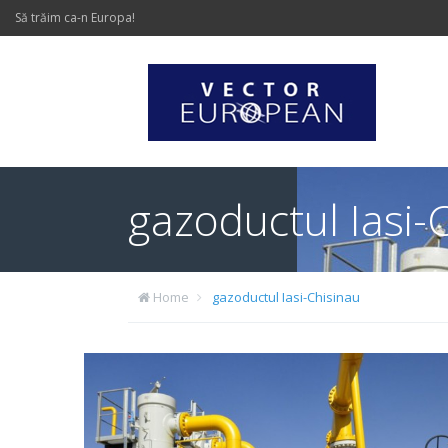
Să trăim ca-n Europa!
gazoductul Iasi-
Home
gazoductul Iasi-Chisinau