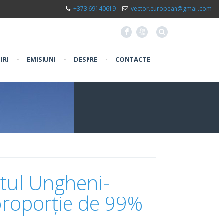
+373 69140619
vector.european@gmail.com
F
X
IRI
•
EMISIUNI
•
DESPRE
•
CONTACTE
ctul Ungheni-
 proporție de 99%