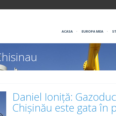
ACASA
•
EUROPA MEA
•
ST
Chisinau
Daniel Ioniță: Gazodu
Chișinău este gata în