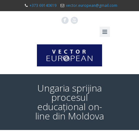
+373 69140619
vector.european@gmail.com
F
X
Ungaria sprijina
procesul
educațional on-
line din Moldova