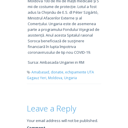
Moldova 100 de mii de măști medicale și 5
mii de costume de protecție. Lotul a fost
adus la Chișinău de E.S. dl Péter Szijjártó,
Ministrul Afacerilor Externe și al
Comerțului. Ungaria este de asemenea
parte a programului Fondului Vişegrad de
asistență. Anul acesta Spitalul raional
Soroca beneficiază de susţinere
financiară în lupta împotriva
coronavirusului de tip nou COVID-19.
Sursa: Ambasada Ungariei in RM
Amabasad,
donatie,
echipamente UTA
Gagauz Yeri,
Moldova,
Ungaria
Leave a Reply
Your email address will not be published.
Comment