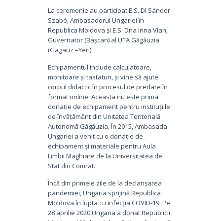
La ceremonie au participat E.S. Dl Sándor
Szabó, Ambasadorul Ungariei în
Republica Moldova și E.S. Dna Irina Vlah,
Guvernator (Bașcan) al UTA Găgăuzia
(Gagauz –Yeri).
Echipamentul include calculatoare,
monitoare și tastaturi, și vine să ajute
corpul didactic în procesul de predare în
format online. Aceasta nu este prima
donație de echipament pentru instituțiile
de învățământ din Unitatea Teritorială
Autonomă Găgăuzia. În 2015, Ambasada
Ungariei a venit cu o donație de
echipament și materiale pentru Aula
Limbii Maghiare de la Universitatea de
Stat din Comrat.
Încă din primele zile de la declanșarea
pandemiei, Ungaria sprijină Republica
Moldova în lupta cu infecția COVID-19. Pe
28 aprilie 2020 Ungaria a donat Republicii