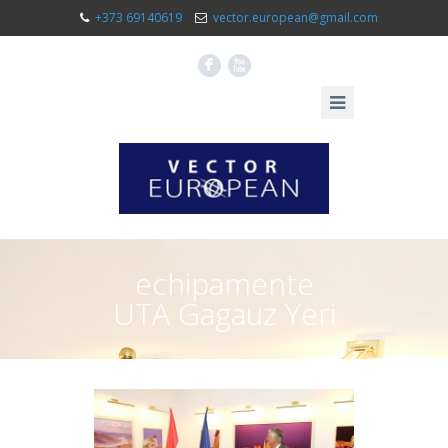
+373 69140619
vector.european@gmail.com
F
X
echipamente
UTA Gagauz Yeri