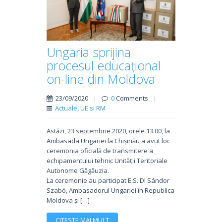
Ungaria sprijina
procesul educațional
on-line din Moldova
23/09/2020
|
0
Comments
|
Actuale
,
UE si RM
Astăzi, 23 septembrie 2020, orele 13.00, la
Ambasada Ungariei la Chișinău a avut loc
ceremonia oficială de transmitere a
echipamentului tehnic Unității Teritoriale
Autonome Găgăuzia.
La ceremonie au participat E.S. Dl Sándor
Szabó, Ambasadorul Ungariei în Republica
Moldova și […]
CITESTE MAI MULT