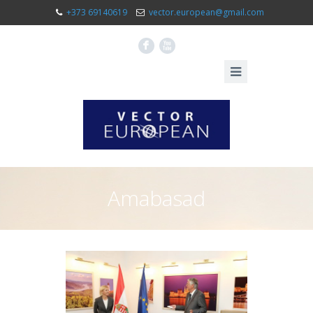
+373 69140619
vector.european@gmail.com
F
X
Amabasad