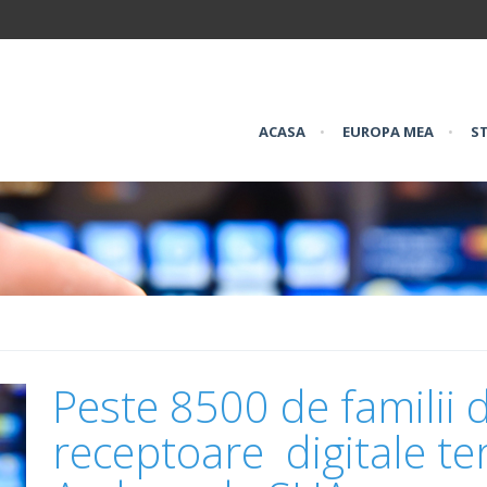
ACASA
•
EUROPA MEA
•
ST
Peste 8500 de familii d
receptoare digitale te