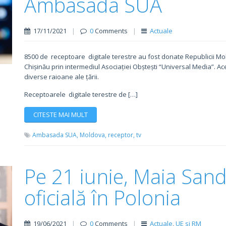
Ambasada SUA
17/11/2021
|
0
Comments
|
Actuale
8500 de receptoare digitale terestre au fost donate Republicii Mo
Chișinău prin intermediul Asociației Obștești “Universal Media”. Ace
diverse raioane ale țării.
Receptoarele digitale terestre de […]
CITESTE MAI MULT
Ambasada SUA,
Moldova,
receptor,
tv
Pe 21 iunie, Maia Sand
oficială în Polonia
19/06/2021
|
0
Comments
|
Actuale
,
UE si RM