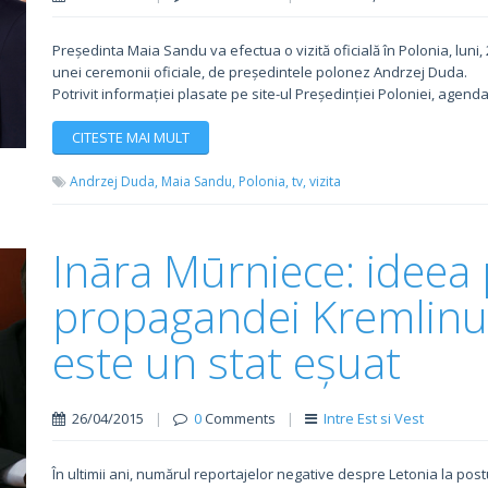
Președinta Maia Sandu va efectua o vizită oficială în Polonia, luni, 2
unei ceremonii oficiale, de președintele polonez Andrzej Duda.
Potrivit informației plasate pe site-ul Președinției Poloniei, agenda 
CITESTE MAI MULT
Andrzej Duda,
Maia Sandu,
Polonia,
tv,
vizita
Ināra Mūrniece: ideea 
propagandei Kremlinul
este un stat eșuat
26/04/2015
|
0
Comments
|
Intre Est si Vest
În ultimii ani, numărul reportajelor negative despre Letonia la post