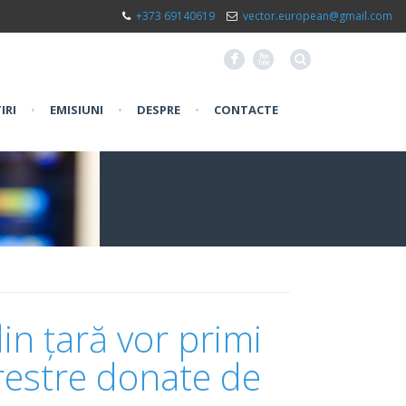
+373 69140619
vector.european@gmail.com
F
X
IRI
•
EMISIUNI
•
DESPRE
•
CONTACTE
in țară vor primi
restre donate de