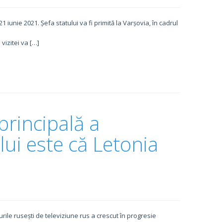
1 iunie 2021. Șefa statului va fi primită la Varșovia, în cadrul
vizitei va […]
principală a
ui este că Letonia
urile rusești de televiziune rus a crescut în progresie