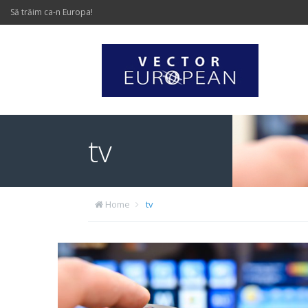
Să trăim ca-n Europa!
tv
Home
tv