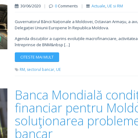
30/06/2020
|
0
Comments
|
Actuale
,
UE si RM
Guvernatorul Băncii Naționale a Moldovei, Octavian Armașu, a avu
Delegației Uniunii Europene în Republica Moldova.
Agenda discuțiilor a cuprins evoluțiile macrofinanciare, activitate
întreprinse de BNM&nbsp […]
CITESTE MAI MULT
RM,
sectorul bancar,
UE
Banca Mondială condi
financiar pentru Mold
soluţionarea probleme
bancar