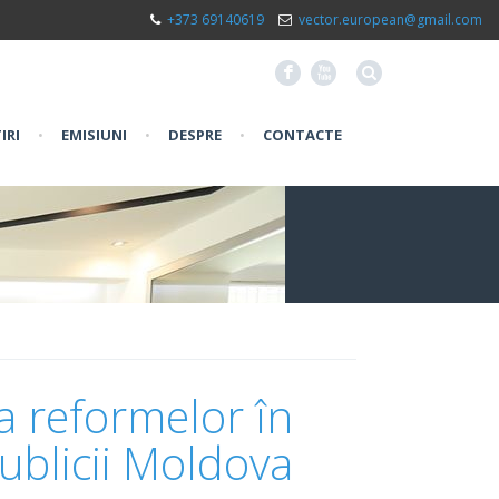
+373 69140619
vector.european@gmail.com
F
X
IRI
•
EMISIUNI
•
DESPRE
•
CONTACTE
a reformelor în
ublicii Moldova