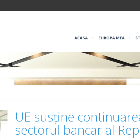
ACASA
•
EUROPA MEA
•
ST
UE susține continuare
sectorul bancar al Rep