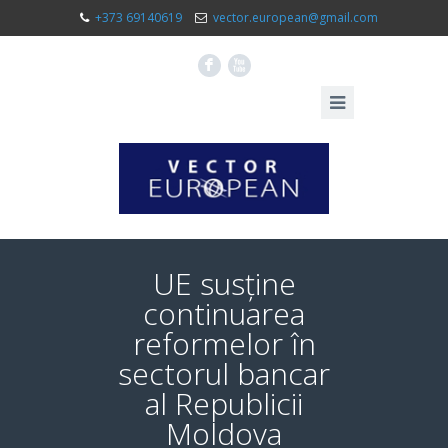
+373 69140619
vector.european@gmail.com
F
X
UE susține
continuarea
reformelor în
sectorul bancar
al Republicii
Moldova