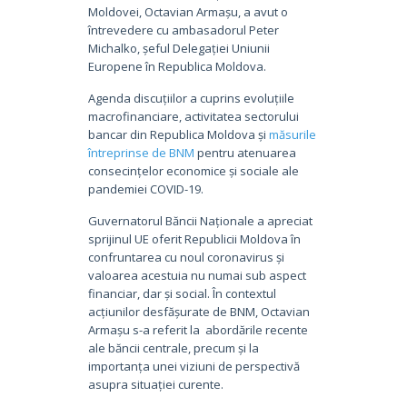
Moldovei, Octavian Armașu, a avut o
întrevedere cu ambasadorul Peter
Michalko, șeful Delegației Uniunii
Europene în Republica Moldova.
Agenda discuțiilor a cuprins evoluțiile
macrofinanciare, activitatea sectorului
bancar din Republica Moldova și
măsurile
întreprinse de BNM
pentru atenuarea
consecințelor economice și sociale ale
pandemiei COVID-19.
Guvernatorul Băncii Naționale a apreciat
sprijinul UE oferit Republicii Moldova în
confruntarea cu noul coronavirus și
valoarea acestuia nu numai sub aspect
financiar, dar și social. În contextul
acțiunilor desfășurate de BNM, Octavian
Armașu s-a referit la abordările recente
ale băncii centrale, precum și la
importanța unei viziuni de perspectivă
asupra situației curente.