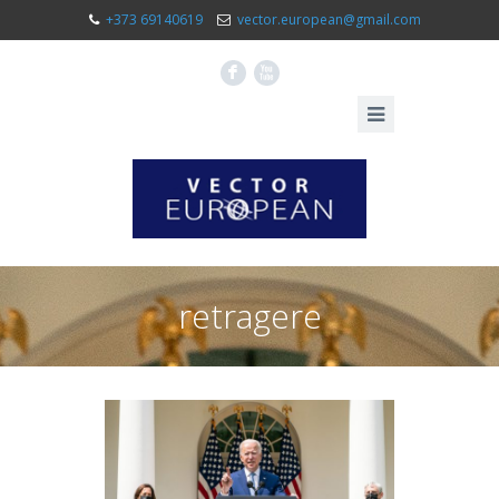
+373 69140619
vector.european@gmail.com
F
X
retragere