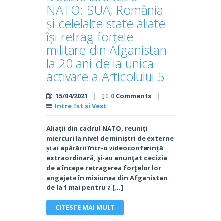
NATO: SUA, România
și celelalte state aliate
își retrag forțele
militare din Afganistan
la 20 ani de la unica
activare a Articolului 5
15/04/2021
|
0
Comments
|
Intre Est si Vest
Aliaţii din cadrul NATO, reuniți
miercuri la nivel de miniștri de externe
și ai apărării într-o videoconferință
extraordinară, şi-au anunţat decizia
de a începe retragerea forţelor lor
angajate în misiunea din Afganistan
de la 1 mai pentru a […]
CITESTE MAI MULT