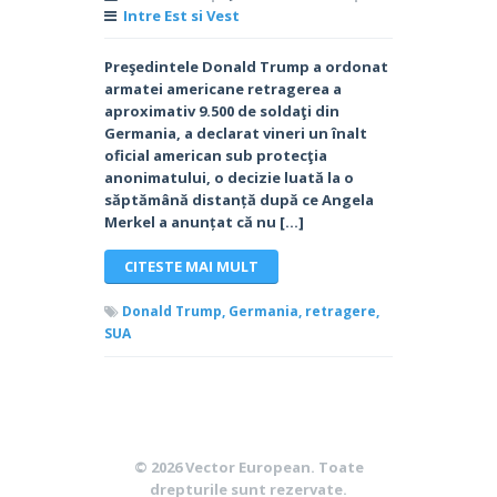
Intre Est si Vest
Preşedintele Donald Trump a ordonat
armatei americane retragerea a
aproximativ 9.500 de soldaţi din
Germania, a declarat vineri un înalt
oficial american sub protecţia
anonimatului, o decizie luată la o
săptămână distanță după ce Angela
Merkel a anunțat că nu […]
CITESTE MAI MULT
Donald Trump,
Germania,
retragere,
SUA
© 2026
Vector European
. Toate
drepturile sunt rezervate.