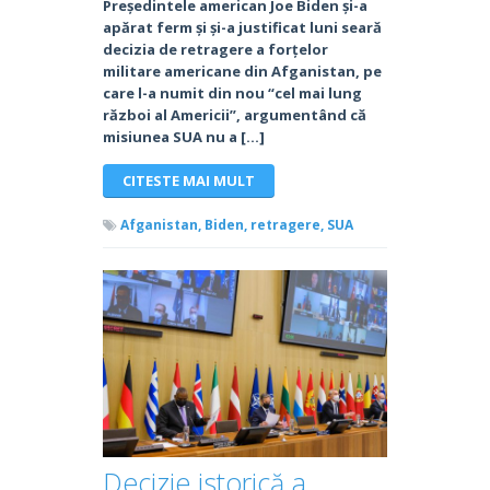
Președintele american Joe Biden și-a
apărat ferm și și-a justificat luni seară
decizia de retragere a forțelor
militare americane din Afganistan, pe
care l-a numit din nou “cel mai lung
război al Americii”, argumentând că
misiunea SUA nu a […]
CITESTE MAI MULT
Afganistan,
Biden,
retragere,
SUA
Decizie istorică a