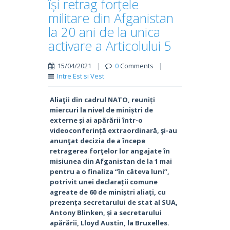
își retrag forțele
militare din Afganistan
la 20 ani de la unica
activare a Articolului 5
15/04/2021
|
0
Comments
|
Intre Est si Vest
Aliaţii din cadrul NATO, reuniți
miercuri la nivel de miniștri de
externe și ai apărării într-o
videoconferință extraordinară, şi-au
anunţat decizia de a începe
retragerea forţelor lor angajate în
misiunea din Afganistan de la 1 mai
pentru a o finaliza “în câteva luni”,
potrivit unei declarații comune
agreate de 60 de miniștri aliați, cu
prezența secretarului de stat al SUA,
Antony Blinken, și a secretarului
apărării, Lloyd Austin, la Bruxelles.