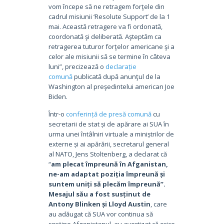
vom începe să ne retragem forţele din
cadrul misiunii ‘Resolute Support’ de la 1
mai. Această retragere va fi ordonată,
coordonată şi deliberată. Aşteptăm ca
retragerea tuturor forţelor americane şi a
celor ale misiunii să se termine în câteva
luni”, precizează o
declarație
comună
publicată după anunţul de la
Washington al preşedintelui american Joe
Biden.
Într-o
conferință de presă comună
cu
secretarii de stat și de apărare ai SUA în
urma unei întâlniri virtuale a miniștrilor de
externe și ai apărării, secretarul general
al NATO, Jens Stoltenberg, a declarat că
“
am plecat împreună în Afganistan,
ne-am adaptat poziția împreună și
suntem uniți să plecăm împreună”.
Mesajul său a fost susținut de
Antony Blinken și Lloyd Austin
, care
au adăugat că SUA vor continua să
sprijine Afganistanul, au avertizat că orice