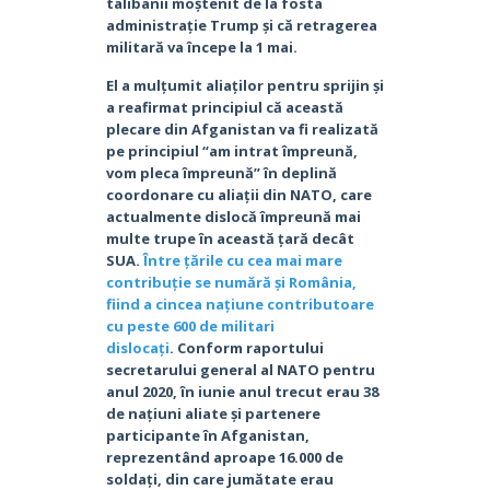
talibanii moștenit de la fosta
administrație Trump și că retragerea
militară va începe la 1 mai.
El a mulțumit aliaților pentru sprijin și
a reafirmat principiul că această
plecare din Afganistan va fi realizată
pe principiul “am intrat împreună,
vom pleca împreună” în deplină
coordonare cu aliații din NATO, care
actualmente dislocă împreună mai
multe trupe în această țară decât
SUA.
Între țările cu cea mai mare
contribuție se numără și România,
fiind a cincea națiune contributoare
cu peste 600 de militari
dislocați
. Conform raportului
secretarului general al NATO pentru
anul 2020, în iunie anul trecut erau 38
de națiuni aliate și partenere
participante în Afganistan,
reprezentând aproape 16.000 de
soldați, din care jumătate erau