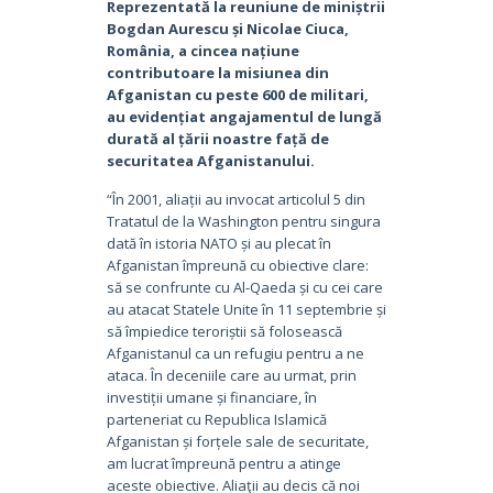
Reprezentată la reuniune de miniștrii
Bogdan Aurescu și Nicolae Ciuca,
România, a cincea națiune
contributoare la misiunea din
Afganistan cu peste 600 de militari,
au evidențiat angajamentul de lungă
durată al țării noastre față de
securitatea Afganistanului.
“În 2001, aliații au invocat articolul 5 din
Tratatul de la Washington pentru singura
dată în istoria NATO și au plecat în
Afganistan împreună cu obiective clare:
să se confrunte cu Al-Qaeda și cu cei care
au atacat Statele Unite în 11 septembrie și
să împiedice teroriștii să folosească
Afganistanul ca un refugiu pentru a ne
ataca. În deceniile care au urmat, prin
investiții umane și financiare, în
parteneriat cu Republica Islamică
Afganistan și forțele sale de securitate,
am lucrat împreună pentru a atinge
aceste obiective. Aliaţii au decis că noi