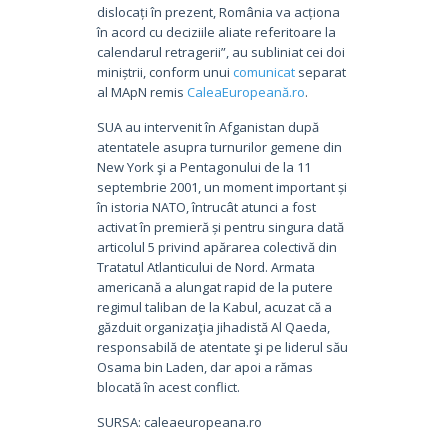
dislocaţi în prezent, România va acţiona
în acord cu deciziile aliate referitoare la
calendarul retragerii”, au subliniat cei doi
miniștrii, conform unui
comunicat
separat
al MApN remis
CaleaEuropeană.ro
.
SUA au intervenit în Afganistan după
atentatele asupra turnurilor gemene din
New York şi a Pentagonului de la 11
septembrie 2001, un moment important și
în istoria NATO, întrucât atunci a fost
activat în premieră și pentru singura dată
articolul 5 privind apărarea colectivă din
Tratatul Atlanticului de Nord. Armata
americană a alungat rapid de la putere
regimul taliban de la Kabul, acuzat că a
găzduit organizaţia jihadistă Al Qaeda,
responsabilă de atentate şi pe liderul său
Osama bin Laden, dar apoi a rămas
blocată în acest conflict.
SURSA: caleaeuropeana.ro