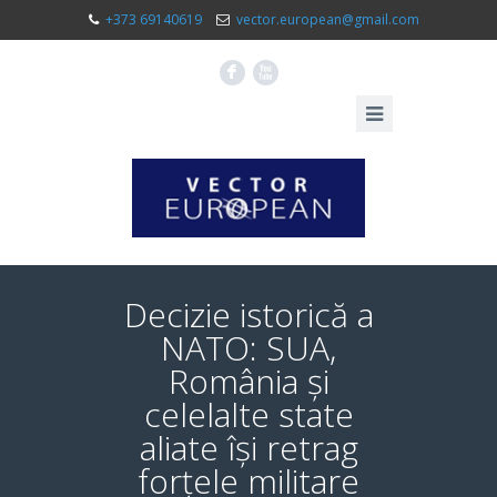
+373 69140619
vector.european@gmail.com
F
X
Decizie istorică a
NATO: SUA,
România și
celelalte state
aliate își retrag
forțele militare