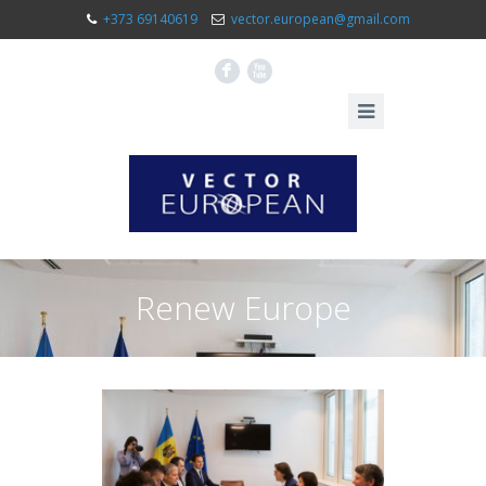
+373 69140619
vector.european@gmail.com
F
X
Renew Europe