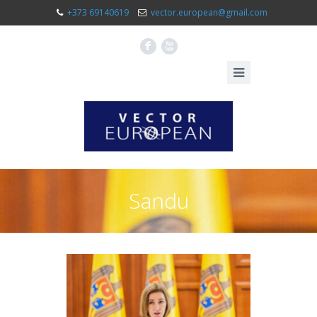
+373 69140619
vector.european@gmail.com
F
X
Sandu