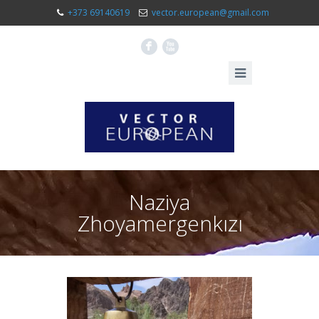
+373 69140619
vector.european@gmail.com
F
X
Naziya
Zhoyamergenkızı