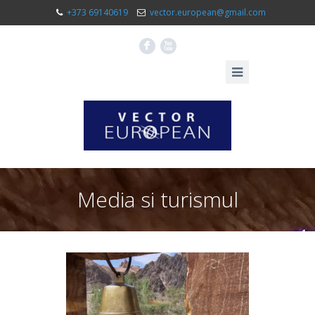
+373 69140619
vector.european@gmail.com
F
X
Media si turismul