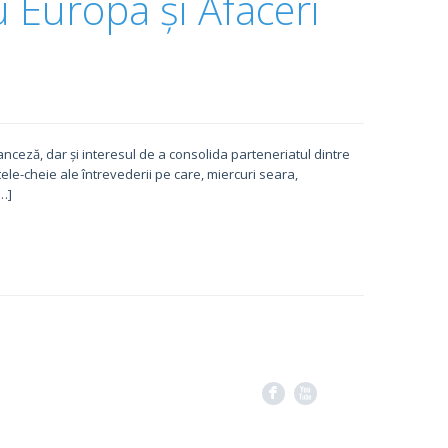
u Europa și Afaceri
anceză, dar și interesul de a consolida parteneriatul dintre
ctele-cheie ale întrevederii pe care, miercuri seara,
…]
F
X