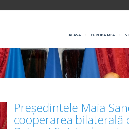
ACASA
•
EUROPA MEA
•
ST
Președintele Maia San
cooperarea bilaterală 