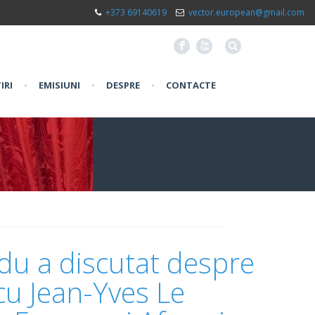
+373 69140619
vector.european@gmail.com
F
X
IRI
•
EMISIUNI
•
DESPRE
•
CONTACTE
du a discutat despre
cu Jean-Yves Le