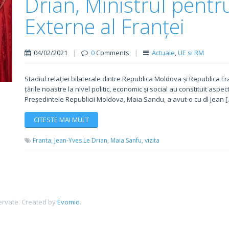
Drian, Ministrul pentr
Externe al Franței
04/02/2021
|
0
Comments
|
Actuale
,
UE si RM
Stadiul relației bilaterale dintre Republica Moldova și Republica Fr
țările noastre la nivel politic, economic și social au constituit aspe
Președintele Republicii Moldova, Maia Sandu, a avut-o cu dl Jean [
CITESTE MAI MULT
Franta,
Jean-Yves Le Drian,
Maia Sanfu,
vizita
ervate.
Created by
Evomio
.