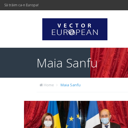
Să trăim ca-n Europa!
Maia Sanfu
Home
Maia Sanfu