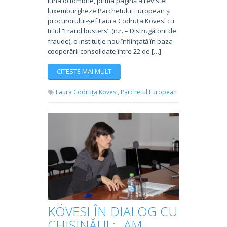
luna octombrie, prima pagină a revistei
luxemburgheze Parchetului European și
procurorului-șef Laura Codruța Kövesi cu
titlul “Fraud busters” (n.r. – Distrugătorii de
fraude), o instituție nou înființată în baza
cooperării consolidate între 22 de […]
CITESTE MAI MULT
Laura Codruţa Kövesi,
Parchetul European
KÖVESI ÎN DIALOG CU
CHIȘINĂUL: „AM