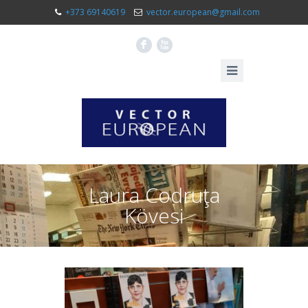
+373 69140619
vector.european@gmail.com
F
X
Laura Codruţa
Kövesi