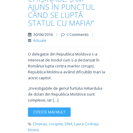
AJUNS ÎN PUNCTUL
CÂND SE LUPTĂ
STATUL CU MAFIA!”
30/06/2016
|
0
Comments
|
Actuale
O delegație din Republica Moldova s-a
interesat de modul cum s-a declanșat în
România lupta contra marilor corupți,
Republica Moldova având dificultăți mari la
acest capitol.
„Investigațiile de genul furtului miliardului
de dolari din Republica Moldova sunt
complexe, iar […]
CITESTE MAI MULT
Chisinau,
coruptie,
DNA,
Laura Codruţa
Kövesi