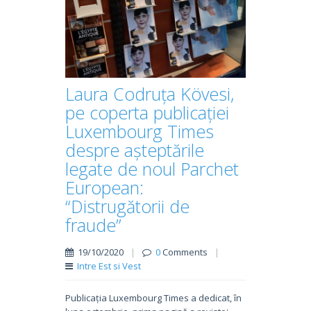
Laura Codruța Kövesi,
pe coperta publicației
Luxembourg Times
despre așteptările
legate de noul Parchet
European:
“Distrugătorii de
fraude”
19/10/2020
|
0
Comments
|
Intre Est si Vest
Publicația Luxembourg Times a dedicat, în