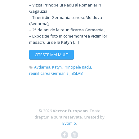
– Vizita Principelui Radu al Romaniei in
Gagauzia;
– Tinerii din Germania cunosc Moldova
(Avdarma);
– 25 de ani de la reunificarea Germaniei;
– Expozitie foto in comemorarea victimilor
masacrului de la Katyn […]
CITESTE MAI MULT
Avdarma,
Katyn,
Principele Radu,
reunificarea Germaniei,
SISLAB
© 2026
Vector European
. Toate
drepturile sunt rezervate.
Created by
Evomio
.
F
X