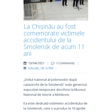
La Chișinău au fost
comemorate victimele
accidentului de la
Smolensk de acum 11
ani
10/04/2021
|
0
Comments
|
Actuale
,
UE si RM
„Doliul național al polonezilor după
catastrofa de la Smolensk” este genericul
expoziției temporare deschise la Muzeul
Național de Istorie a Moldovei.
Ea este dedicată victimelor accidentului de
la Smolensk, care s-a produs la 10 aprilie