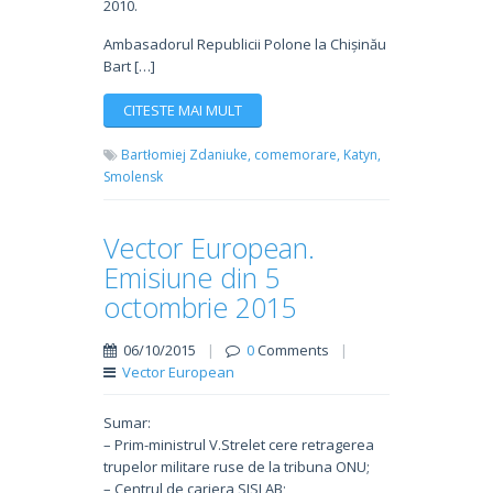
2010.
Ambasadorul Republicii Polone la Chișinău
Bart […]
CITESTE MAI MULT
Bartłomiej Zdaniuke,
comemorare,
Katyn,
Smolensk
Vector European.
Emisiune din 5
octombrie 2015
06/10/2015
|
0
Comments
|
Vector European
Sumar:
– Prim-ministrul V.Strelet cere retragerea
trupelor militare ruse de la tribuna ONU;
– Centrul de cariera SISLAB;