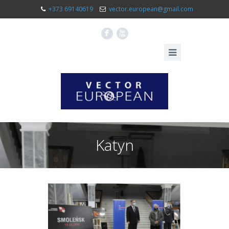
+373 69140619
vector.european@gmail.com
F
X
Katyn