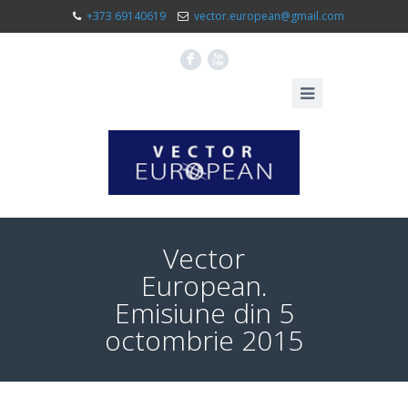
+373 69140619
vector.european@gmail.com
F
X
Vector
European.
Emisiune din 5
octombrie 2015