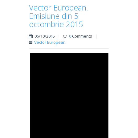
Vector European.
Emisiune din 5
octombrie 2015
06/10/2015
|
0
Comments
|
Vector European