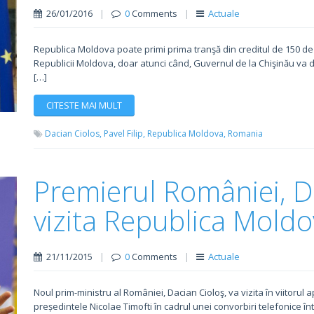
26/01/2016
|
0
Comments
|
Actuale
Republica Moldova poate primi prima tranşă din creditul de 150 de
Republicii Moldova, doar atunci când, Guvernul de la Chişinău va
[…]
CITESTE MAI MULT
Dacian Ciolos,
Pavel Filip,
Republica Moldova,
Romania
Premierul României, Da
vizita Republica Mold
21/11/2015
|
0
Comments
|
Actuale
Noul prim-ministru al României, Dacian Cioloş, va vizita în viitorul 
președintele Nicolae Timofti în cadrul unei convorbiri telefonice între