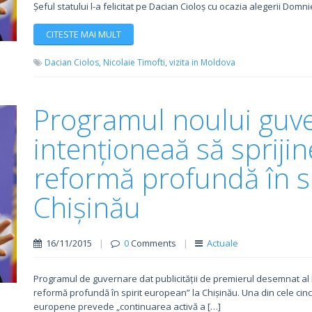
Șeful statului l-a felicitat pe Dacian Cioloș cu ocazia alegerii Domni
CITESTE MAI MULT
Dacian Ciolos,
Nicolaie Timofti,
vizita in Moldova
Programul noului guv
intenționeaă să spriji
reformă profundă în sp
Chișinău
16/11/2015
|
0
Comments
|
Actuale
Programul de guvernare dat publicității de premierul desemnat al 
reformă profundă în spirit european” la Chișinău. Una din cele cinci 
europene prevede „continuarea activă a […]