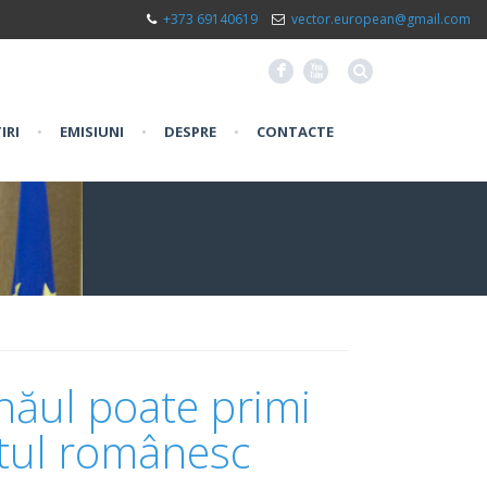
+373 69140619
vector.european@gmail.com
F
X
IRI
•
EMISIUNI
•
DESPRE
•
CONTACTE
inăul poate primi
itul românesc