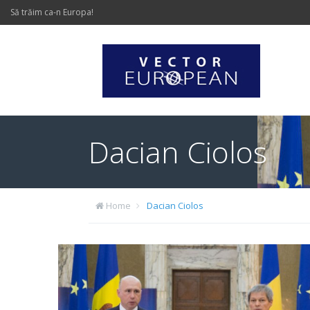
Să trăim ca-n Europa!
Dacian Ciolos
Home
Dacian Ciolos