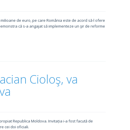
 milioane de euro, pe care România este de acord să-l ofere
 demonstra că s-a angajat să implementeze un şir de reforme
cian Cioloş, va
ova
apropiat Republica Moldova. Invitația i-a fost facută de
 cei doi oficiali.