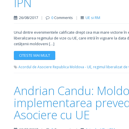
IPN
26/08/2017
|
0
Comments
|
UE si RM
Unul dintre evenimentele calificate drept cea mai mare victorie în 
liberalizarea regimului de vize cu UE, care intră în vigoare la data d
cetăţenii moldoveni […]
CITESTE MAI MULT
Acordul de Asociere Republica Moldova - UE,
regimul liberalizat de 
Andrian Candu: Moldo
implementarea prevede
Asociere cu UE