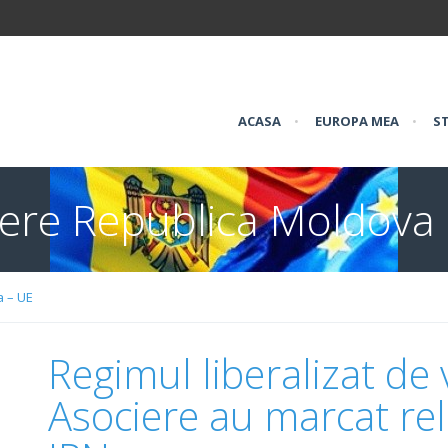
ACASA
•
EUROPA MEA
•
ST
iere Republica Moldova
a – UE
Regimul liberalizat de 
Asociere au marcat rel