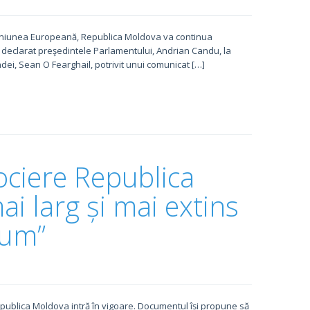
u Uniunea Europeană, Republica Moldova va continua
 declarat preşedintele Parlamentului, Andrian Candu, la
dei, Sean O Fearghail, potrivit unui comunicat […]
ociere Republica
i larg și mai extins
cum”
publica Moldova intră în vigoare. Documentul își propune să