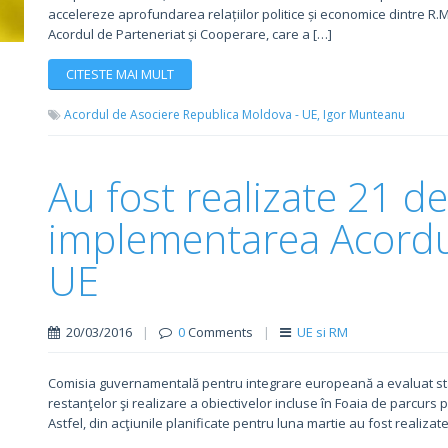
accelereze aprofundarea relațiilor politice și economice dintre R.
Acordul de Parteneriat și Cooperare, care a […]
CITESTE MAI MULT
Acordul de Asociere Republica Moldova - UE,
Igor Munteanu
Au fost realizate 21 d
implementarea Acordul
UE
20/03/2016
|
0
Comments
|
UE si RM
Comisia guvernamentală pentru integrare europeană a evaluat stad
restanţelor şi realizare a obiectivelor incluse în Foaia de parcu
Astfel, din acţiunile planificate pentru luna martie au fost realizat