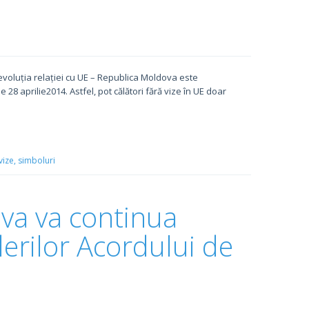
evoluția relației cu UE – Republica Moldova este
e 28 aprilie2014. Astfel, pot călători fără vize în UE doar
vize,
simboluri
va va continua
rilor Acordului de