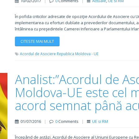
10/02/2017
|
0
Comments
|
Actuale
,
UE si RM
În pofida criticilor adresate de opoziţie Acordului de Asociere c
implementarea cu eforturi dublate a prevederilor documentului, a
întâlnirea cu preşedintele Camerei Inferioare a Parlamentului Irlan
CITESTE MAI MULT
Acordul de Asociere Republica Moldova - UE
Analist:”Acordul de As
Moldova-UE este cel ma
acord semnat până a
01/07/2016
|
0
Comments
|
UE si RM
Începând de astăzi, Acordul de Asociere al Uniunii Europene cu Re