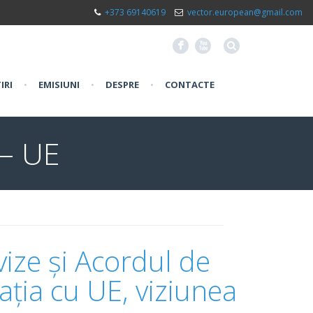
+373 69140619
vector.european@gmail.com
F
X
IRI
•
EMISIUNI
•
DESPRE
•
CONTACTE
 – UE
vize și Acordul de
ația cu UE, viziunea