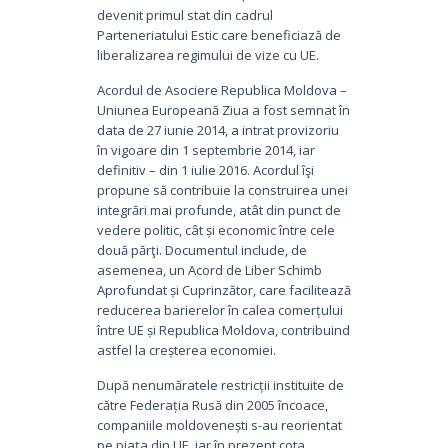
devenit primul stat din cadrul
Parteneriatului Estic care beneficiază de
liberalizarea regimului de vize cu UE.
Acordul de Asociere Republica Moldova –
Uniunea Europeană Ziua a fost semnat în
data de 27 iunie 2014, a intrat provizoriu
în vigoare din 1 septembrie 2014, iar
definitiv – din 1 iulie 2016. Acordul îşi
propune să contribuie la construirea unei
integrări mai profunde, atât din punct de
vedere politic, cât și economic între cele
două părţi. Documentul include, de
asemenea, un Acord de Liber Schimb
Aprofundat și Cuprinzător, care facilitează
reducerea barierelor în calea comerțului
între UE și Republica Moldova, contribuind
astfel la creșterea economiei.
După nenumăratele restricții instituite de
către Federația Rusă din 2005 încoace,
companiile moldovenești s-au reorientat
pe piața din UE, iar în prezent cota