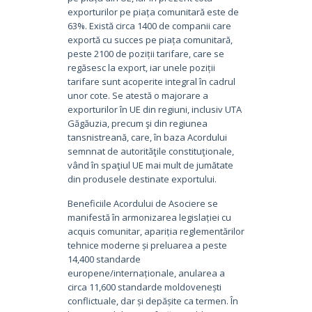
exporturilor pe piața comunitară este de
63%. Există circa 1400 de companii care
exportă cu succes pe piața comunitară,
peste 2100 de poziții tarifare, care se
regăsesc la export, iar unele poziții
tarifare sunt acoperite integral în cadrul
unor cote. Se atestă o majorare a
exporturilor în UE din regiuni, inclusiv UTA
Găgăuzia, precum şi din regiunea
tansnistreană, care, în baza Acordului
semnnat de autorităţile constituţionale,
vând în spaţiul UE mai mult de jumătate
din produsele destinate exportului.
Beneficiile Acordului de Asociere se
manifestă în armonizarea legislației cu
acquis comunitar, apariția reglementărilor
tehnice moderne și preluarea a peste
14,400 standarde
europene/internaționale, anularea a
circa 11,600 standarde moldovenești
conflictuale, dar și depășite ca termen. În