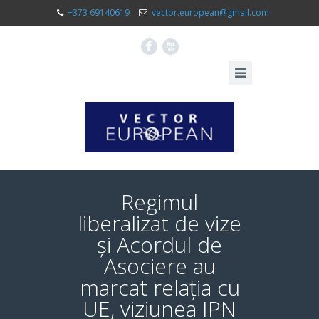
+373 69140619
vector.european@gmail.com
F
X
Regimul
liberalizat de vize
și Acordul de
Asociere au
marcat relația cu
UE, viziunea IPN