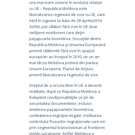
cea mai mare victorie în evoluția relației
cu UE – Republica Moldova este
liberalizarea regimului de vize cu UE, care
intră în vigoare la data de 28 aprilie2014.
Astfel, pot călători fără vize în UE doar
cetăţenii moldoveni care deţin
paşapoarte biometrice. Discuţiile dintre
Republica Moldova şi Uniunea Europeană
privind călătoriile fără vize în spaţiul
european au început în 2010, iar un an
mai târziu Moldova primea din partea
Uniunii Europene, Planul de Acţiuni
privind liberalizarea regimului de vize.
Dreptul de a circula liber în UE a devenit
realitate, după ce Republica Moldova a
îndeplinit condiţionalităţile ce ţin de
securitatea documentelor, inclusiv
emiterea paşapoartelor biometrice,
combaterea migraţiei ilegale, instituirea
controlului fluxurilor migraţionale care vin
prin segmentul transnistrean al frontierei
moldo-ucrainene. Astfel, Moldova a