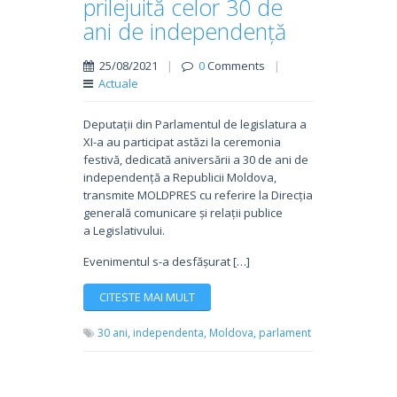
prilejuită celor 30 de
ani de independență
25/08/2021
|
0
Comments
|
Actuale
Deputații din Parlamentul de legislatura a
XI-a au participat astăzi la ceremonia
festivă, dedicată aniversării a 30 de ani de
independență a Republicii Moldova,
transmite MOLDPRES cu referire la Direcția
generală comunicare și relații publice
a Legislativului.
Evenimentul s-a desfășurat […]
CITESTE MAI MULT
30 ani,
independenta,
Moldova,
parlament