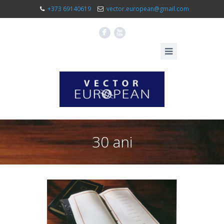
+373 69140619
vector.european@gmail.com
F
X
30 ani