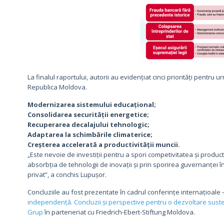
La finalul raportului, autorii au evidențiat cinci priorități pentru u
Republica Moldova.
Modernizarea sistemului educațional;
Consolidarea securității energetice;
Recuperarea decalajului tehnologic;
Adaptarea la schimbările climaterice;
Creșterea accelerată a productivității muncii.
„Este nevoie de investiții pentru a spori competivitatea și producti
absorbția de tehnologii de inovații și prin sporirea guvernanței în 
privat”, a conchis Lupușor.
Concluziile au fost prezentate în cadrul conferințe internațioal
independență. Concluzii și perspective pentru o dezvoltare sust
Grup
în parteneriat cu Friedrich-Ebert-Stiftung Moldova.