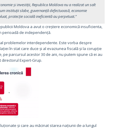
conomie și investiții, Republica Moldova nu a realizat un salt
recum instituții slabe, guvernanță defectuoasă, economie
at, protecție socială ineficientă au perpetuat.”
epublicii Moldova a avut o creștere economică insuficienta,
ă în perioadă de independență.
hi al problemelor interdependente. Este vorba despre
iei în stat care duce și al evaziunea fiscală și la corupție
ste, pe parcursul acestor 30 de ani, nu putem spune că ei au
t directorul Expert-Grup.
oluționate și care au măcinat starea națiunii de-a lungul