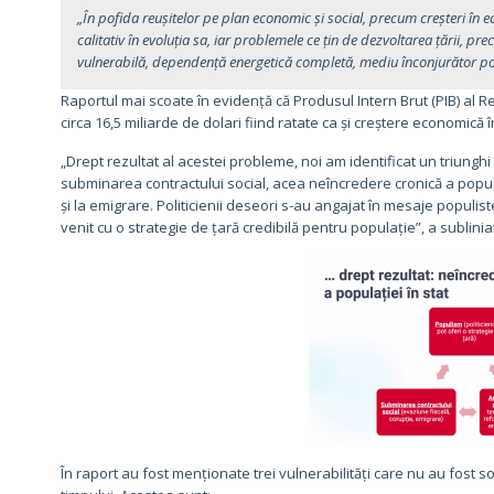
„În pofida reușitelor pe plan economic și social, precum creșteri în e
calitativ în evoluția sa, iar problemele ce țin de dezvoltarea țării, p
vulnerabilă, dependență energetică completă, mediu înconjurător polu
Raportul mai scoate în evidență că Produsul Intern Brut (PIB) al R
circa 16,5 miliarde de dolari fiind ratate ca și creștere economic
„Drept rezultat al acestei probleme, noi am identificat un triung
subminarea contractului social, acea neîncredere cronică a populaț
și la emigrare. Politicienii deseori s-au angajat în mesaje populi
venit cu o strategie de țară credibilă pentru populație”, a sublinia
În raport au fost menționate trei vulnerabilități care nu au fost s