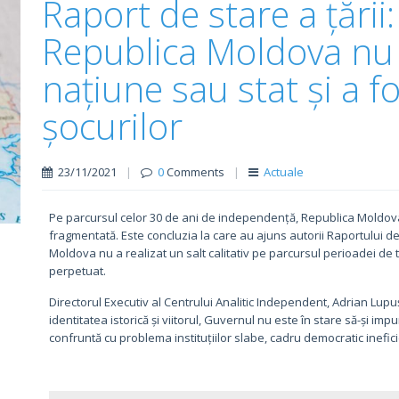
Raport de stare a țării:
Republica Moldova nu s
națiune sau stat și a 
șocurilor
23/11/2021
|
0
Comments
|
Actuale
Pe parcursul celor 30 de ani de independență, Republica Moldova 
fragmentată. Este concluzia la care au ajuns autorii Raportului de s
Moldova nu a realizat un salt calitativ pe parcursul perioadei de t
perpetuat.
Directorul Executiv al Centrului Analitic Independent, Adrian Lupu
identitatea istorică și viitorul, Guvernul nu este în stare să-și imp
confruntă cu problema instituțiilor slabe, cadru democratic inefici