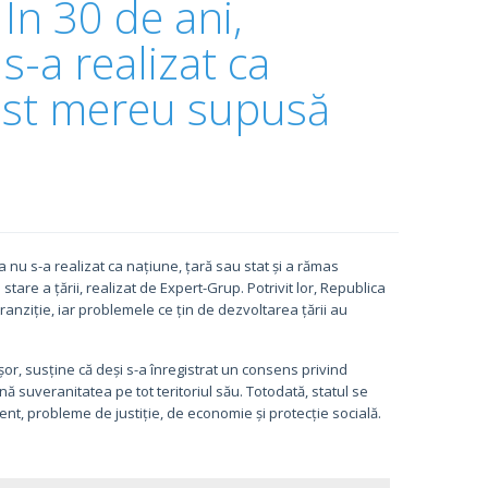
 În 30 de ani,
-a realizat ca
fost mereu supusă
nu s-a realizat ca națiune, țară sau stat și a rămas
tare a țării, realizat de Expert-Grup. Potrivit lor, Republica
ranziție, iar problemele ce țin de dezvoltarea țării au
șor, susține că deși s-a înregistrat un consens privind
ună suveranitatea pe tot teritoriul său. Totodată, statul se
ent, probleme de justiție, de economie și protecție socială.