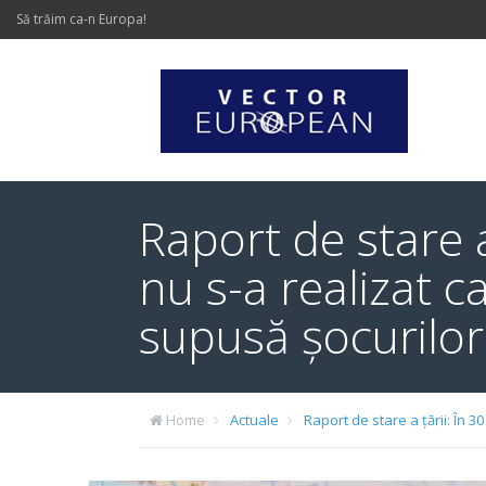
Să trăim ca-n Europa!
Raport de stare a
nu s-a realizat c
supusă șocurilor
Home
Actuale
Raport de stare a țării: În 