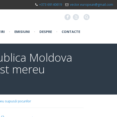
+373 69140619
vector.european@gmail.com
F
X
IRI
•
EMISIUNI
•
DESPRE
•
CONTACTE
publica Moldova
fost mereu
ereu supusă șocurilor