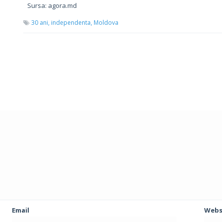
Sursa: agora.md
30 ani,
independenta,
Moldova
Email
Webs