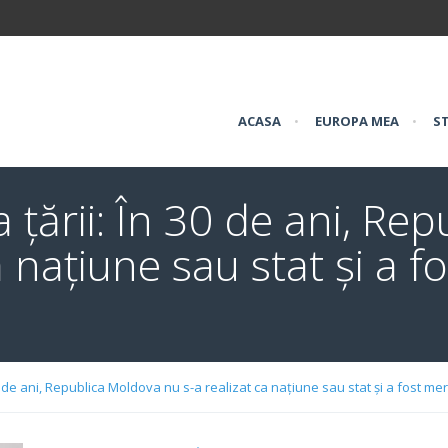
ACASA
•
EUROPA MEA
•
ST
 țării: În 30 de ani, Re
a națiune sau stat și a 
30 de ani, Republica Moldova nu s-a realizat ca națiune sau stat și a fost m