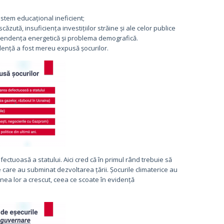
sistem educațional ineficient;
căzută, insuficiența investițiilor străine și ale celor publice
pendența energetică și problema demografică.
ndență a fost mereu expusă șocurilor.
ctuoasă a statului. Aici cred că în primul rând trebuie să
me care au subminat dezvoltarea țării. Șocurile climaterice au
dinea lor a crescut, ceea ce scoate în evidență