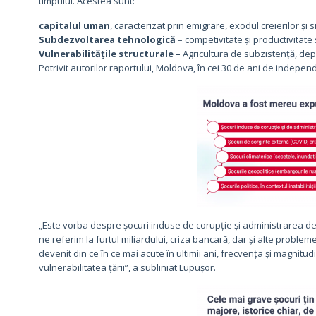
timpului. Acestea sunt:
capitalul uman
, caracterizat prin emigrare, exodul creierilor și 
Subdezvoltarea tehnologică
– competivitate și productivitate s
Vulnerabilitățile structurale –
Agricultura de subzistență, de
Potrivit autorilor raportului, Moldova, în cei 30 de ani de indepe
„Este vorba despre șocuri induse de corupție și administrarea defe
ne referim la furtul miliardului, criza bancară, dar și alte proble
devenit din ce în ce mai acute în ultimii ani, frecvența și magnitu
vulnerabilitatea țării”, a subliniat Lupușor.