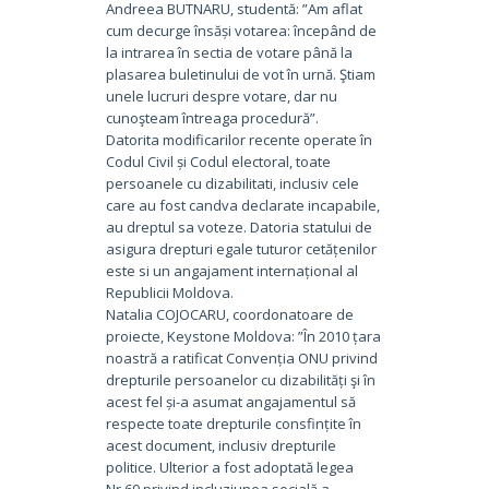
Andreea BUTNARU, studentă: ”Am aflat
cum decurge însăși votarea: începând de
la intrarea în sectia de votare până la
plasarea buletinului de vot în urnă. Ştiam
unele lucruri despre votare, dar nu
cunoşteam întreaga procedură”.
Datorita modificarilor recente operate în
Codul Civil și Codul electoral, toate
persoanele cu dizabilitati, inclusiv cele
care au fost candva declarate incapabile,
au dreptul sa voteze. Datoria statului de
asigura drepturi egale tuturor cetățenilor
este si un angajament internațional al
Republicii Moldova.
Natalia COJOCARU, coordonatoare de
proiecte, Keystone Moldova: ”În 2010 țara
noastră a ratificat Convenția ONU privind
drepturile persoanelor cu dizabilități şi în
acest fel și-a asumat angajamentul să
respecte toate drepturile consfințite în
acest document, inclusiv drepturile
politice. Ulterior a fost adoptată legea
Nr.60 privind incluziunea socială a