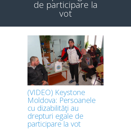
de participare la
vot
(VIDEO) Keystone
Moldova: Persoanele
cu dizabilităţi au
drepturi egale de
participare la vot