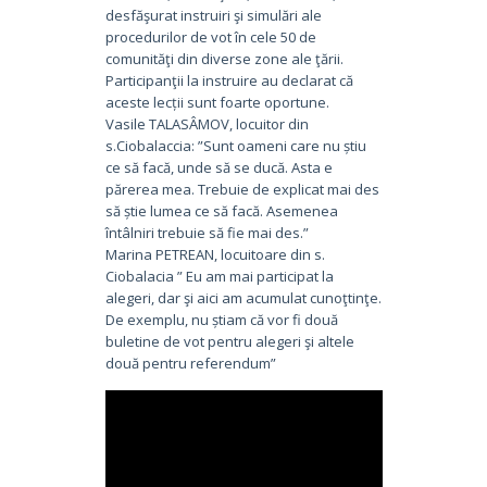
desfăşurat instruiri şi simulări ale
procedurilor de vot în cele 50 de
comunităţi din diverse zone ale ţării.
Participanţii la instruire au declarat că
aceste lecții sunt foarte oportune.
Vasile TALASÂMOV, locuitor din
s.Ciobalaccia: ”Sunt oameni care nu știu
ce să facă, unde să se ducă. Asta e
părerea mea. Trebuie de explicat mai des
să știe lumea ce să facă. Asemenea
întâlniri trebuie să fie mai des.”
Marina PETREAN, locuitoare din s.
Ciobalacia ” Eu am mai participat la
alegeri, dar şi aici am acumulat cunoţtinţe.
De exemplu, nu știam că vor fi două
buletine de vot pentru alegeri şi altele
două pentru referendum”