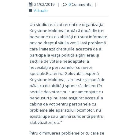
21/02/2019
|
0
Comments
|
Actuale
Un studiu realizat recent de organizaţia
Keystone Moldova arată că două din trei
persoane cu dizabilităţi nu sunt informate
privind dreptul său la vot.O lată problemă
care limitează drepturile acestora de a
participa la viaţa politică a ţării erau şi
secţiile de votare neadaptate la
necesităţile persoanelor cu nevoi
speciale.Ecaterina Golovatâi, expertă
Keystone Moldova, care este şi mamă de
băiat cu dizabilităţi spune că, deseori în
secţiile de votare nu sunt amenajate cu
pandusuri şi nu este asigurat accesul la
cabina de vot pentru persoanele cu
probleme ale aparatului locomotor, nu
există lupe sau lumină suficientă pentru
slabvăzători, etc.”
Întru diminuarea problemelor cu care se