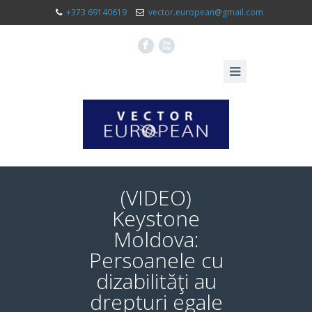
+373 69140619
vector.european@gmail.com
F
X
(VIDEO)
Keystone
Moldova:
Persoanele cu
dizabilităţi au
drepturi egale