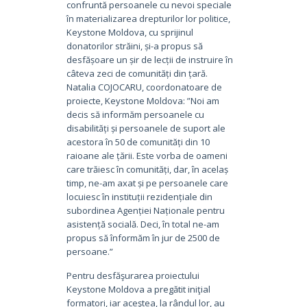
confruntă persoanele cu nevoi speciale
în materializarea drepturilor lor politice,
Keystone Moldova, cu sprijinul
donatorilor străini, și-a propus să
desfășoare un șir de lecții de instruire în
câteva zeci de comunități din țară.
Natalia COJOCARU, coordonatoare de
proiecte, Keystone Moldova: ”Noi am
decis să informăm persoanele cu
disabilități și persoanele de suport ale
acestora în 50 de comunități din 10
raioane ale țării. Este vorba de oameni
care trăiesc în comunități, dar, în acelaș
timp, ne-am axat și pe persoanele care
locuiesc în instituții rezidențiale din
subordinea Agenției Naționale pentru
asistență socială. Deci, în total ne-am
propus să înformăm în jur de 2500 de
persoane.”
Pentru desfăşurarea proiectului
Keystone Moldova a pregătit iniţial
formatori, iar aceştea, la rândul lor, au